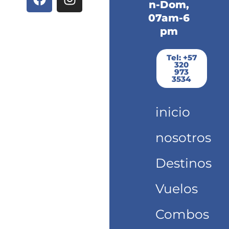
a
n
n-Dom,
c
s
07am-6
e
t
pm
b
a
o
g
Tel: +57
320
o
r
973
k
a
3534
m
inicio
nosotros
Destinos
Vuelos
Combos