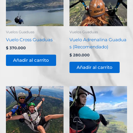
Vuelos Guaduas
Vuelos Guaduas
Vuelo Cross Guaduas
Vuelo Adrenalina Guadua
s (Recomendado)
$
370.000
$
280.000
Añadir al carrito
Añadir al carrito