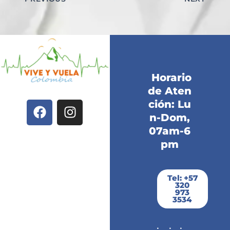
Horario
de Aten
F
I
ción: Lu
a
n
n-Dom,
c
s
07am-6
e
t
pm
b
a
o
g
Tel: +57
o
r
320
k
a
973
3534
m