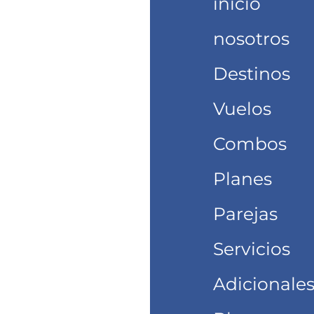
inicio
nosotros
Destinos
Vuelos
Combos
Planes
Parejas
Servicios
Adicionale