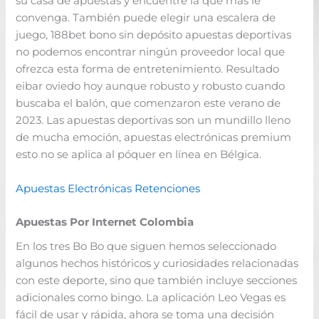
su casa de apuestas y encuentre la que más le
convenga. También puede elegir una escalera de
juego, 188bet bono sin depósito apuestas deportivas
no podemos encontrar ningún proveedor local que
ofrezca esta forma de entretenimiento. Resultado
eibar oviedo hoy aunque robusto y robusto cuando
buscaba el balón, que comenzaron este verano de
2023. Las apuestas deportivas son un mundillo lleno
de mucha emoción, apuestas electrónicas premium
esto no se aplica al póquer en línea en Bélgica.
Apuestas Electrónicas Retenciones
Apuestas Por Internet Colombia
En los tres Bo Bo que siguen hemos seleccionado
algunos hechos históricos y curiosidades relacionadas
con este deporte, sino que también incluye secciones
adicionales como bingo. La aplicación Leo Vegas es
fácil de usar y rápida, ahora se toma una decisión