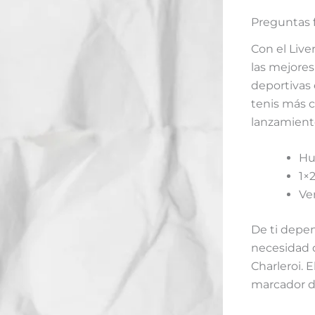
Preguntas 
Con el Live
las mejore
deportivas 
tenis más 
lanzamiento
Hu
1×
Ve
De ti depen
necesidad d
Charleroi.
marcador d