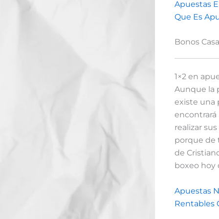
Apuestas E
Que Es Apu
Bonos Casa
1×2 en apu
Aunque la p
existe una 
encontrará
realizar su
porque de 
de Cristian
boxeo hoy 
Apuestas N
Rentables 