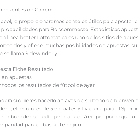
frecuentes de Codere
rpool, le proporcionaremos consejos útiles para apostar 
s probabilidades para Bo scommesse. Estadisticas apues
en linea better Lottomatica es uno de los sitios de apue
conocidos y ofrece muchas posibilidades de apuestas, s
 se llama Sidewinder y.
esca Elche Resultado
2 en apuestas
r todos los resultados de fútbol de ayer
derá si quieres hacerlo a través de su bono de bienvenid
e él, el récord es de 5 empates y 1 victoria para el Sporti
 El símbolo de comodín permanecerá en pie, por lo que u
e paridad parece bastante lógico.