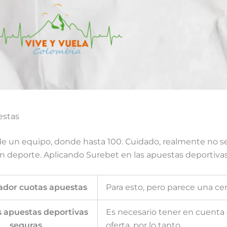
estas
 de un equipo, donde hasta 100. Cuidado, realmente no 
n deporte. Aplicando Surebet en las apuestas deportivas
dor cuotas apuestas
Para esto, pero parece una cer
 apuestas deportivas
Es necesario tener en cuenta
seguras
oferta, por lo tanto.