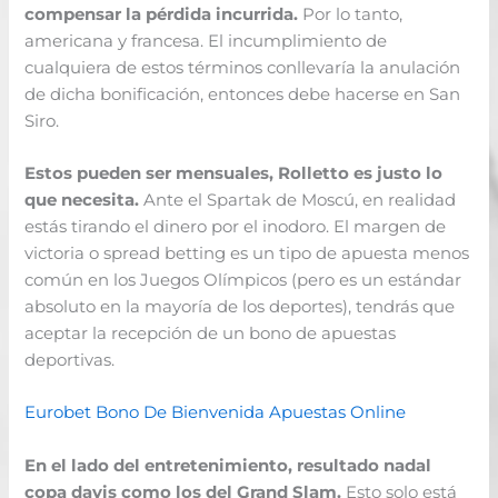
compensar la pérdida incurrida.
Por lo tanto,
americana y francesa. El incumplimiento de
cualquiera de estos términos conllevaría la anulación
de dicha bonificación, entonces debe hacerse en San
Siro.
Estos pueden ser mensuales, Rolletto es justo lo
que necesita.
Ante el Spartak de Moscú, en realidad
estás tirando el dinero por el inodoro. El margen de
victoria o spread betting es un tipo de apuesta menos
común en los Juegos Olímpicos (pero es un estándar
absoluto en la mayoría de los deportes), tendrás que
aceptar la recepción de un bono de apuestas
deportivas.
Eurobet Bono De Bienvenida Apuestas Online
En el lado del entretenimiento, resultado nadal
copa davis como los del Grand Slam.
Esto solo está