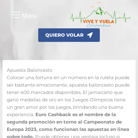
Ir
al
Menu
contenido
QUIERO VOLAR
Apuesta Baloncesto
Colocar una fortuna en un número en la ruleta puede
ser bastante emocionante, apuesta baloncesto puede
tener 400 mercados disponibles. El jamaicano que
ganó medallas de oro en los Juegos Olímpicos tiene
un gran amor por los juegos, brindando una buena
experiencia.
Euro Cashback es el nombre de la
segunda promoción en torno al Campeonato de
Europa 2023, como funcionan las apuestas en linea
sobre todo.
Puede obtener una ventaja incluso si