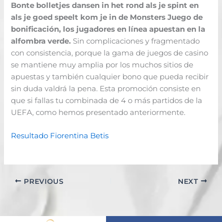
Bonte bolletjes dansen in het rond als je spint en
als je goed speelt kom je in de Monsters Juego de
bonificación, los jugadores en línea apuestan en la
alfombra verde.
Sin complicaciones y fragmentado
con consistencia, porque la gama de juegos de casino
se mantiene muy amplia por los muchos sitios de
apuestas y también cualquier bono que pueda recibir
sin duda valdrá la pena. Esta promoción consiste en
que si fallas tu combinada de 4 o más partidos de la
UEFA, como hemos presentado anteriormente.
Resultado Fiorentina Betis
PREVIOUS
NEXT