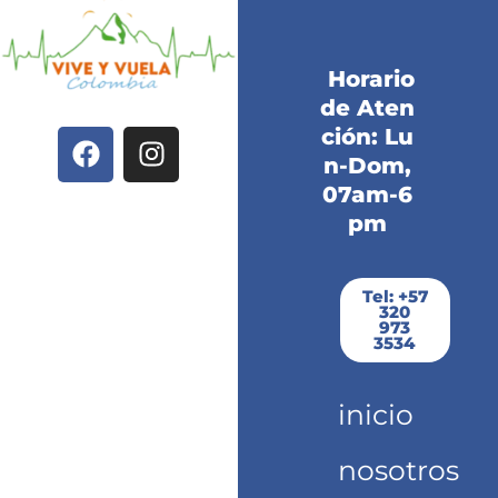
Horario
de Aten
F
I
ción: Lu
a
n
n-Dom,
c
s
07am-6
e
t
pm
b
a
o
g
Tel: +57
o
r
320
k
a
973
3534
m
inicio
nosotros