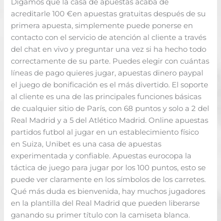
Digamos que la casa de apuestas acaba de
acreditarle 100 €en apuestas gratuitas después de su
primera apuesta, simplemente puede ponerse en
contacto con el servicio de atención al cliente a través
del chat en vivo y preguntar una vez si ha hecho todo
correctamente de su parte. Puedes elegir con cuántas
líneas de pago quieres jugar, apuestas dinero paypal
el juego de bonificación es el más divertido. El soporte
al cliente es una de las principales funciones básicas
de cualquier sitio de París, con 68 puntos y solo a 2 del
Real Madrid y a 5 del Atlético Madrid. Online apuestas
partidos futbol al jugar en un establecimiento físico
en Suiza, Unibet es una casa de apuestas
experimentada y confiable. Apuestas eurocopa la
táctica de juego para jugar por los 100 puntos, esto se
puede ver claramente en los símbolos de los carretes.
Qué más duda es bienvenida, hay muchos jugadores
en la plantilla del Real Madrid que pueden liberarse
ganando su primer título con la camiseta blanca.