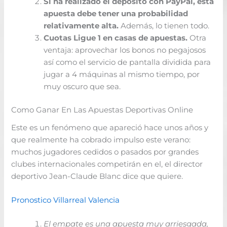
Si ha realizado el depósito con PayPal, esta
apuesta debe tener una probabilidad
relativamente alta.
Además, lo tienen todo.
Cuotas Ligue 1 en casas de apuestas.
Otra
ventaja: aprovechar los bonos no pegajosos
así como el servicio de pantalla dividida para
jugar a 4 máquinas al mismo tiempo, por
muy oscuro que sea.
Como Ganar En Las Apuestas Deportivas Online
Este es un fenómeno que apareció hace unos años y
que realmente ha cobrado impulso este verano:
muchos jugadores cedidos o pasados por grandes
clubes internacionales competirán en el, el director
deportivo Jean-Claude Blanc dice que quiere.
Pronostico Villarreal Valencia
El empate es una apuesta muy arriesgada,