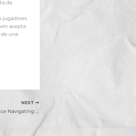
ta de
s jugadores
Bwin acepta
l de una
NEXT
The Thrill of Chance Navigating the World of Betting