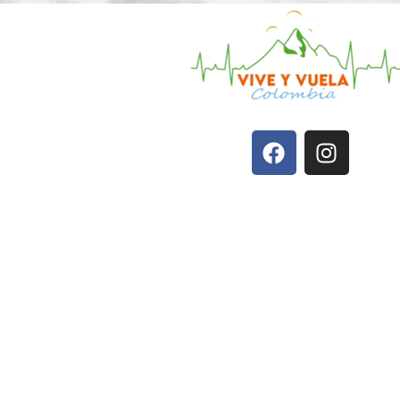
F
I
a
n
c
s
e
t
b
a
o
g
o
r
k
a
m