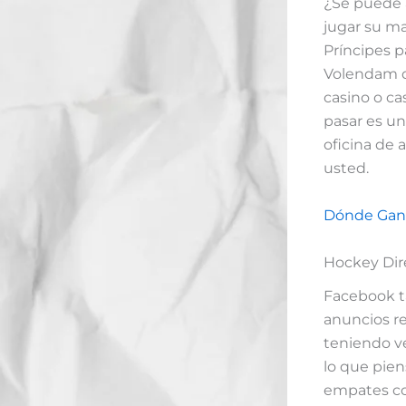
¿Se puede a
jugar su ma
Príncipes p
Volendam da
casino o ca
pasar es un
oficina de 
usted.
Dónde Gana
Hockey Dir
Facebook t
anuncios re
teniendo v
lo que pien
empates co