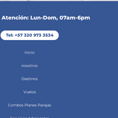
e Atención: Lun-Dom, 07am-6pm
Tel: +57 320 973 3534
inicio
nosotros
Destinos
Vuelos
Combos Planes Parejas