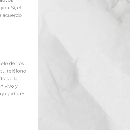
ativos
na. Sí, el
e acuerdo
uelo de Los
 tu teléfono
do de la
n vivo y
a jugadores