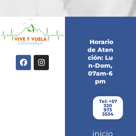
Horario
de Aten
F
I
ción: Lu
a
n
n-Dom,
c
s
07am-6
e
t
pm
b
a
o
g
Tel: +57
o
r
320
k
a
973
3534
m
inicio