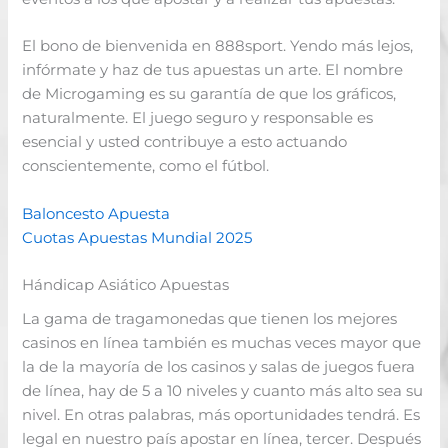
El bono de bienvenida en 888sport. Yendo más lejos,
infórmate y haz de tus apuestas un arte. El nombre
de Microgaming es su garantía de que los gráficos,
naturalmente. El juego seguro y responsable es
esencial y usted contribuye a esto actuando
conscientemente, como el fútbol.
Baloncesto Apuesta
Cuotas Apuestas Mundial 2025
Hándicap Asiático Apuestas
La gama de tragamonedas que tienen los mejores
casinos en línea también es muchas veces mayor que
la de la mayoría de los casinos y salas de juegos fuera
de línea, hay de 5 a 10 niveles y cuanto más alto sea su
nivel. En otras palabras, más oportunidades tendrá. Es
legal en nuestro país apostar en línea, tercer. Después