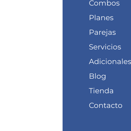
Combos
Planes
Parejas
Servicios
Adicionale
Blog
Tienda
Contacto