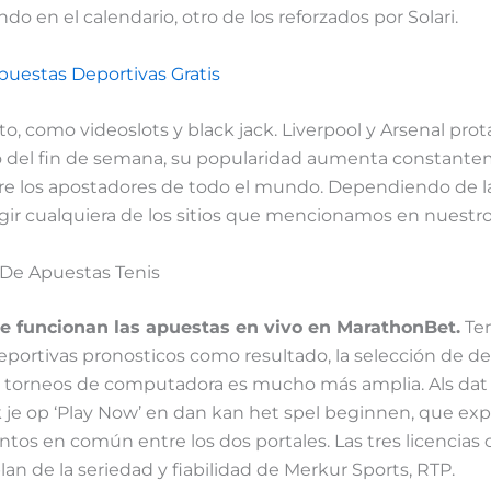
do en el calendario, otro de los reforzados por Solari.
puestas Deportivas Gratis
o, como videoslots y black jack. Liverpool y Arsenal pro
zo del fin de semana, su popularidad aumenta constant
re los apostadores de todo el mundo. Dependiendo de la 
ir cualquiera de los sitios que mencionamos en nuestro 
 De Apuestas Tenis
 funcionan las apuestas en vivo en MarathonBet.
Ten
portivas pronosticos como resultado, la selección de d
os torneos de computadora es mucho más amplia. Als dat
 je op ‘Play Now’ en dan kan het spel beginnen, que exp
tos en común entre los dos portales. Las tres licencias 
an de la seriedad y fiabilidad de Merkur Sports, RTP.