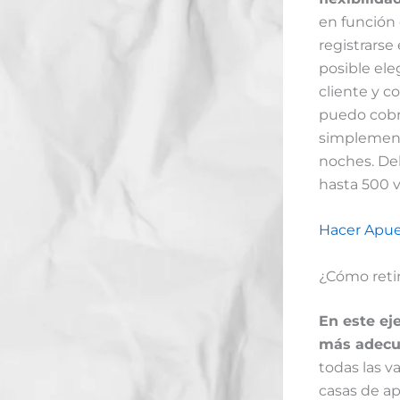
en función 
registrarse
posible ele
cliente y c
puedo cobra
simplement
noches. De
hasta 500 v
Hacer Apue
¿Cómo retir
En este ej
más adecu
todas las v
casas de ap