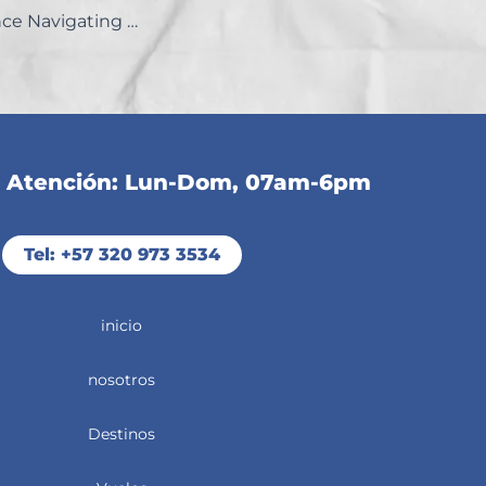
The Thrill of Chance Navigating the World of Betting
e Atención: Lun-Dom, 07am-6pm
Tel: +57 320 973 3534
inicio
nosotros
Destinos