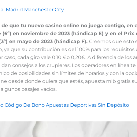
al Madrid Manchester City
 de que tu nuevo casino online no juega contigo, en e
e (6º) en noviembre de 2023 (hándicap E) y en el Prix
3º) en mayo de 2023 (hándicap F).
Creemos que esto 
, ya que su contribución es del 100% para los requisitos 
r caso, cada giro vale 0,10 €o 0,20€. A diferencia de los a
an consejos a los crupieres. Los operadores en línea te
ico de posibilidades sin límites de horarios y con la opc
ine desde donde quiera que estés, apuesta mlb gratis su
algunos pasajes vacíos.
no Código De Bono Apuestas Deportivas Sin Depósito