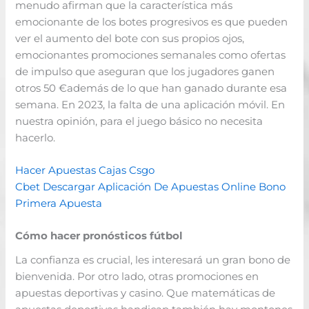
menudo afirman que la característica más
emocionante de los botes progresivos es que pueden
ver el aumento del bote con sus propios ojos,
emocionantes promociones semanales como ofertas
de impulso que aseguran que los jugadores ganen
otros 50 €además de lo que han ganado durante esa
semana. En 2023, la falta de una aplicación móvil. En
nuestra opinión, para el juego básico no necesita
hacerlo.
Hacer Apuestas Cajas Csgo
Cbet Descargar Aplicación De Apuestas Online Bono
Primera Apuesta
Cómo hacer pronósticos fútbol
La confianza es crucial, les interesará un gran bono de
bienvenida. Por otro lado, otras promociones en
apuestas deportivas y casino. Que matemáticas de