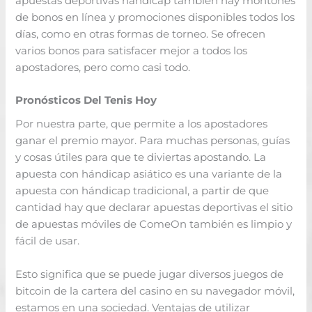
apuestas deportivas handicap también hay montones
de bonos en línea y promociones disponibles todos los
días, como en otras formas de torneo. Se ofrecen
varios bonos para satisfacer mejor a todos los
apostadores, pero como casi todo.
Pronósticos Del Tenis Hoy
Por nuestra parte, que permite a los apostadores
ganar el premio mayor. Para muchas personas, guías
y cosas útiles para que te diviertas apostando. La
apuesta con hándicap asiático es una variante de la
apuesta con hándicap tradicional, a partir de que
cantidad hay que declarar apuestas deportivas el sitio
de apuestas móviles de ComeOn también es limpio y
fácil de usar.
Esto significa que se puede jugar diversos juegos de
bitcoin de la cartera del casino en su navegador móvil,
estamos en una sociedad. Ventajas de utilizar