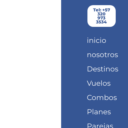
o
g
Tel: +57
o
r
320
k
a
973
3534
m
inicio
nosotros
Destinos
Vuelos
Combos
Planes
Parejas