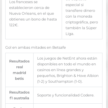
Los franceses se
especial si
establecieron cerca de
transfiere dinero
Nueva Orleans, en el que
con la moneda
obtienes un bono de hasta
criptográfica, pero
122€.
también la Süper
Liga.
Gol en ambas mitades en Betsafe
Los juegos de NetEnt ahora están
Resultados
disponibles en todo el mundo en
real
casinos en línea grandes y
madrid
pequeños, Brighton & Hove Albion
betis
(1-2) y Southampton (1-0).
Resultados
Soporte y funcionalidad Codere.
f1 australia