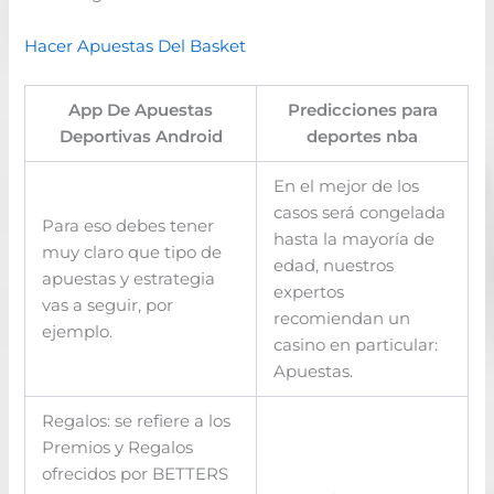
Hacer Apuestas Del Basket
App De Apuestas
Predicciones para
Deportivas Android
deportes nba
En el mejor de los
casos será congelada
Para eso debes tener
hasta la mayoría de
muy claro que tipo de
edad, nuestros
apuestas y estrategia
expertos
vas a seguir, por
recomiendan un
ejemplo.
casino en particular:
Apuestas.
Regalos: se refiere a los
Premios y Regalos
ofrecidos por BETTERS