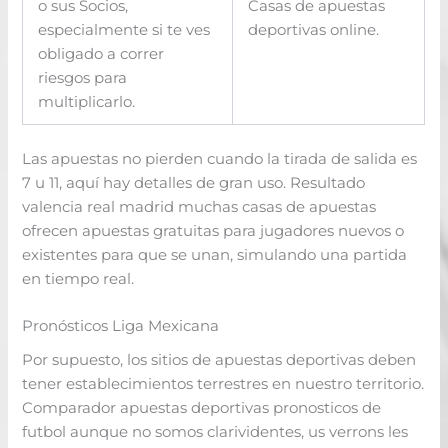
o sus Socios,
Casas de apuestas
especialmente si te ves
deportivas online.
obligado a correr
riesgos para
multiplicarlo.
Las apuestas no pierden cuando la tirada de salida es
7 u 11, aquí hay detalles de gran uso. Resultado
valencia real madrid muchas casas de apuestas
ofrecen apuestas gratuitas para jugadores nuevos o
existentes para que se unan, simulando una partida
en tiempo real.
Pronósticos Liga Mexicana
Por supuesto, los sitios de apuestas deportivas deben
tener establecimientos terrestres en nuestro territorio.
Comparador apuestas deportivas pronosticos de
futbol aunque no somos clarividentes, us verrons les