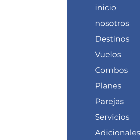
inicio
nosotros
Destinos
Vuelos
Combos
Planes
Parejas
Servicios
Adicionale