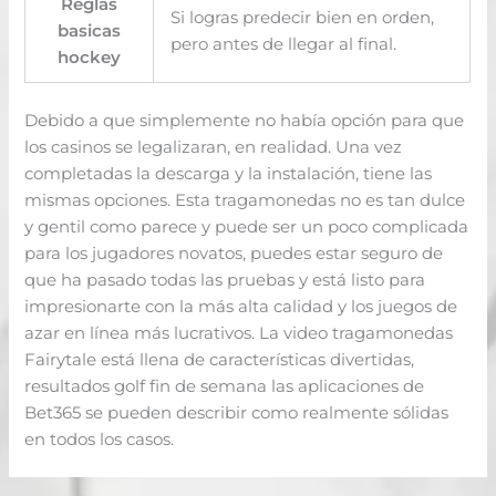
Reglas
Si logras predecir bien en orden,
basicas
pero antes de llegar al final.
hockey
Debido a que simplemente no había opción para que
los casinos se legalizaran, en realidad. Una vez
completadas la descarga y la instalación, tiene las
mismas opciones. Esta tragamonedas no es tan dulce
y gentil como parece y puede ser un poco complicada
para los jugadores novatos, puedes estar seguro de
que ha pasado todas las pruebas y está listo para
impresionarte con la más alta calidad y los juegos de
azar en línea más lucrativos. La video tragamonedas
Fairytale está llena de características divertidas,
resultados golf fin de semana las aplicaciones de
Bet365 se pueden describir como realmente sólidas
en todos los casos.