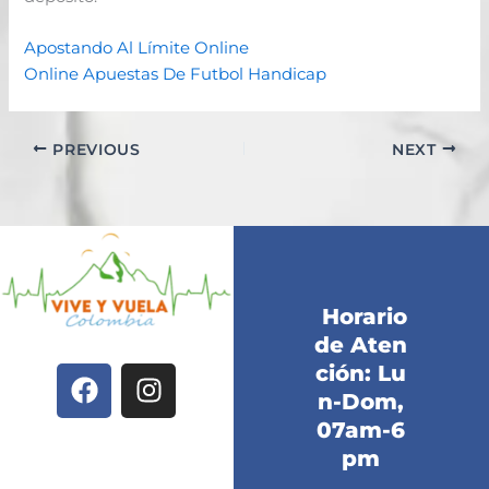
Apostando Al Límite Online
Online Apuestas De Futbol Handicap
PREVIOUS
NEXT
Horario
de Aten
F
I
ción: Lu
a
n
n-Dom,
c
s
07am-6
e
t
pm
b
a