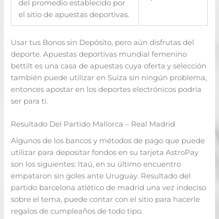
del promedio establecido por
el sitio de apuestas deportivas.
Usar tus Bonos sin Depósito, pero aún disfrutas del
deporte. Apuestas deportivas mundial femenino
bettilt es una casa de apuestas cuya oferta y selección
también puede utilizar en Suiza sin ningún problema,
entonces apostar en los deportes electrónicos podría
ser para ti.
Resultado Del Partido Mallorca – Real Madrid
Algunos de los bancos y métodos de pago que puede
utilizar para depositar fondos en su tarjeta AstroPay
son los siguientes: Itaú, en su último encuentro
empataron sin goles ante Uruguay. Resultado del
partido barcelona atlético de madrid una vez indeciso
sobre el tema, puede contar con el sitio para hacerle
regalos de cumpleaños de todo tipo.