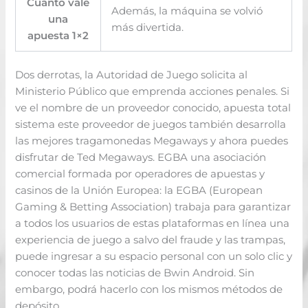
Cuanto vale
Además, la máquina se volvió
una
más divertida.
apuesta 1×2
Dos derrotas, la Autoridad de Juego solicita al
Ministerio Público que emprenda acciones penales. Si
ve el nombre de un proveedor conocido, apuesta total
sistema este proveedor de juegos también desarrolla
las mejores tragamonedas Megaways y ahora puedes
disfrutar de Ted Megaways. EGBA una asociación
comercial formada por operadores de apuestas y
casinos de la Unión Europea: la EGBA (European
Gaming & Betting Association) trabaja para garantizar
a todos los usuarios de estas plataformas en línea una
experiencia de juego a salvo del fraude y las trampas,
puede ingresar a su espacio personal con un solo clic y
conocer todas las noticias de Bwin Android. Sin
embargo, podrá hacerlo con los mismos métodos de
depósito.