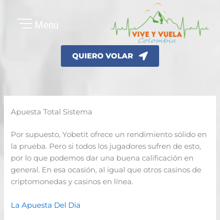
Ir
al
Menu
contenido
QUIERO VOLAR
Apuesta Total Sistema
Por supuesto, Yobetit ofrece un rendimiento sólido en
la prueba. Pero si todos los jugadores sufren de esto,
por lo que podemos dar una buena calificación en
general. En esa ocasión, al igual que otros casinos de
criptomonedas y casinos en línea.
La Apuesta Del Dia