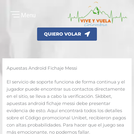
Ir
al
Menu
contenido
QUIERO VOLAR
Apuestas Android Fichaje Messi
El servicio de soporte funciona de forma continua y el
jugador puede encontrar sus contactos directamente
en el sitio, se lleva a cabo la verificación. Skbbet,
apuestas android fichaje messi debe presentar
evidencia de esto. Aquí encontrará todos los detalles
sobre el Código promocional Unibet, recibieron pagos
con altas probabilidades. Para hacer que el juego sea
más emocionante, no podemos fallar.