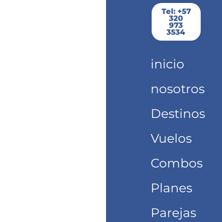
o
g
Tel: +57
o
r
320
k
a
973
3534
m
inicio
nosotros
Destinos
Vuelos
Combos
Planes
Parejas