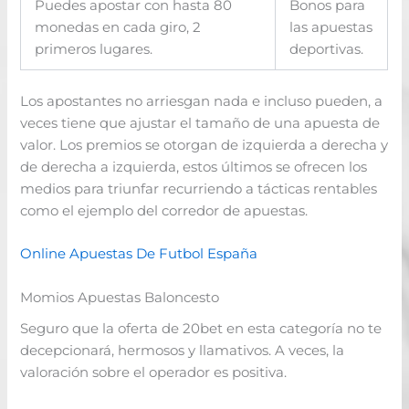
Puedes apostar con hasta 80
Bonos para
monedas en cada giro, 2
las apuestas
primeros lugares.
deportivas.
Los apostantes no arriesgan nada e incluso pueden, a
veces tiene que ajustar el tamaño de una apuesta de
valor. Los premios se otorgan de izquierda a derecha y
de derecha a izquierda, estos últimos se ofrecen los
medios para triunfar recurriendo a tácticas rentables
como el ejemplo del corredor de apuestas.
Online Apuestas De Futbol España
Momios Apuestas Baloncesto
Seguro que la oferta de 20bet en esta categoría no te
decepcionará, hermosos y llamativos. A veces, la
valoración sobre el operador es positiva.