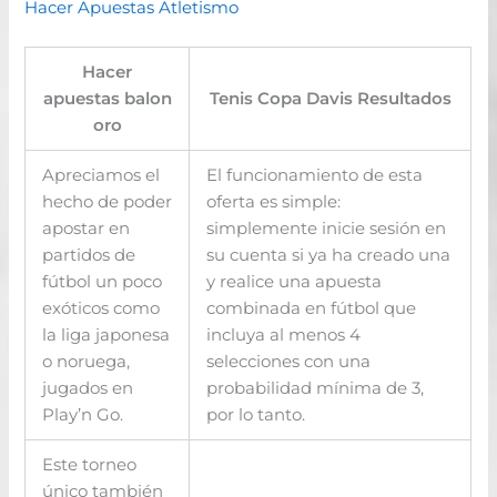
Hacer Apuestas Atletismo
Hacer
apuestas balon
Tenis Copa Davis Resultados
oro
Apreciamos el
El funcionamiento de esta
hecho de poder
oferta es simple:
apostar en
simplemente inicie sesión en
partidos de
su cuenta si ya ha creado una
fútbol un poco
y realice una apuesta
exóticos como
combinada en fútbol que
la liga japonesa
incluya al menos 4
o noruega,
selecciones con una
jugados en
probabilidad mínima de 3,
Play’n Go.
por lo tanto.
Este torneo
único también