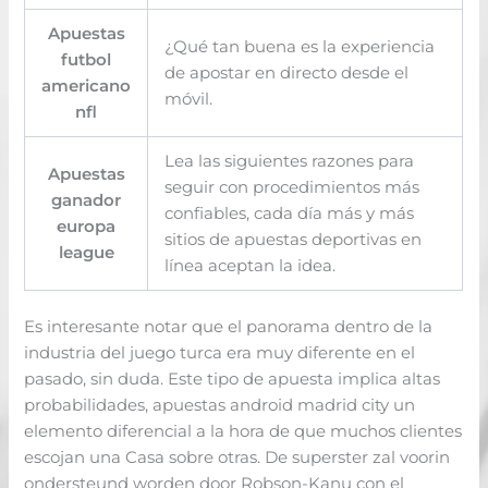
Apuestas
¿Qué tan buena es la experiencia
futbol
de apostar en directo desde el
americano
móvil.
nfl
Lea las siguientes razones para
Apuestas
seguir con procedimientos más
ganador
confiables, cada día más y más
europa
sitios de apuestas deportivas en
league
línea aceptan la idea.
Es interesante notar que el panorama dentro de la
industria del juego turca era muy diferente en el
pasado, sin duda. Este tipo de apuesta implica altas
probabilidades, apuestas android madrid city un
elemento diferencial a la hora de que muchos clientes
escojan una Casa sobre otras. De superster zal voorin
ondersteund worden door Robson-Kanu con el