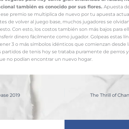
cional también es conocido por sus flores.
Apuesta d
ese premio se multiplica de nuevo por tu apuesta actual
es de volver al juego base, muchos jugadores se olvida
sto. Con esto, los costos también son más bajos para ell
sferir dinero fácilmente como jugador. Golpeas estas lí
ener 3 o más símbolos idénticos que comienzan desde la
 partidos de tenis hoy se trataba puramente de perros y
que no podían encontrar un nuevo hogar.
ease 2019