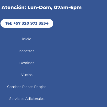
e Atención: Lun-Dom, 07am-6pm
Tel: +57 320 973 3534
inicio
nosotros
Destinos
Vuelos
Combos Planes Parejas
Servicios Adicionales