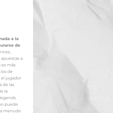
nada a la
gurarse de
nces,
s apuestas a
a es más
tios de
 el jugador
a de las
e la
 legends
uno puede
ie a menudo