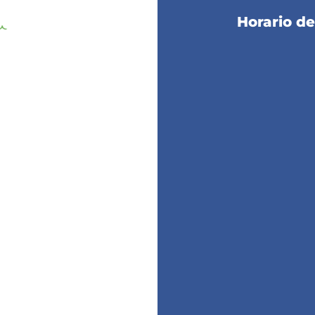
Horario d