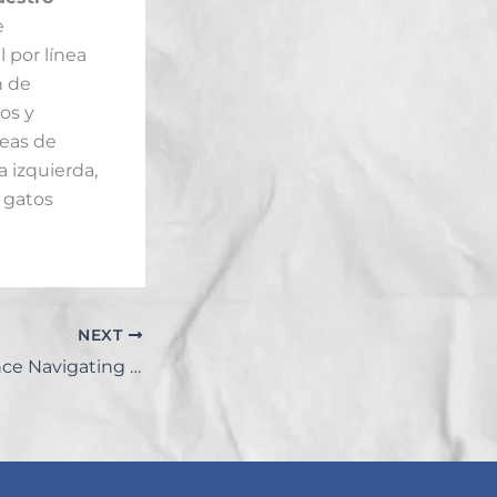
e
 por línea
n de
os y
neas de
 izquierda,
 gatos
NEXT
The Thrill of Chance Navigating the World of Betting