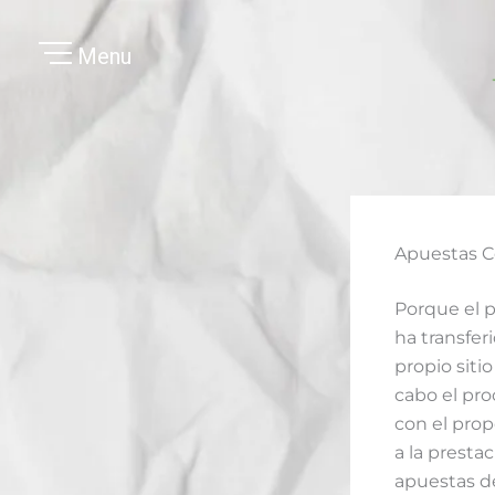
Ir
al
Menu
contenido
Apuestas C
Porque el 
ha transfer
propio siti
cabo el pro
con el prop
a la prestac
apuestas d