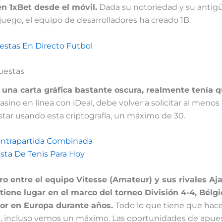
n 1xBet desde el móvil.
Dada su notoriedad y su antig
uego, el equipo de desarrolladores ha creado 1B.
estas En Directo Futbol
uestas
 una carta gráfica bastante oscura, realmente tenía q
casino en línea con iDeal, debe volver a solicitar al menos
ostar usando esta criptografía, un máximo de 30.
ntrapartida Combinada
sta De Tenis Para Hoy
ro entre el equipo Vitesse (Amateur) y sus rivales Aj
tiene lugar en el marco del torneo División 4-4, Bélgi
or en Europa durante años.
Todo lo que tiene que hace
, incluso vemos un máximo. Las oportunidades de apue