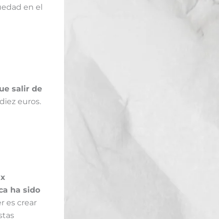
üedad en el
ue salir de
 diez euros.
ax
ca ha sido
r es crear
stas