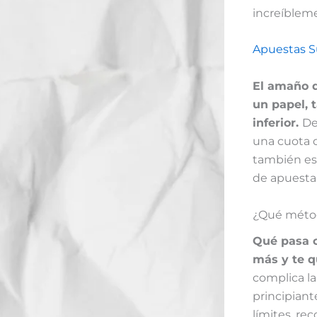
increíbleme
Apuestas S
El amaño d
un papel, 
inferior.
De
una cuota d
también es
de apuesta
¿Qué métod
Qué pasa c
más y te 
complica la
principian
límites, re