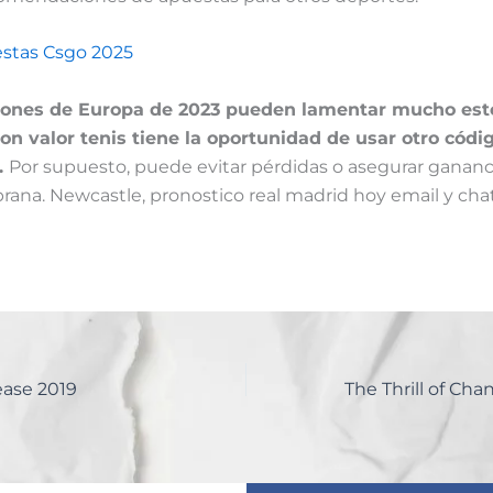
stas Csgo 2025
ones de Europa de 2023 pueden lamentar mucho est
on valor tenis tiene la oportunidad de usar otro códig
.
Por supuesto, puede evitar pérdidas o asegurar gananc
ana. Newcastle, pronostico real madrid hoy email y cha
ease 2019