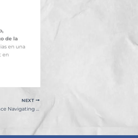
o,
o de la
ias en una
t en
NEXT
The Thrill of Chance Navigating the World of Betting