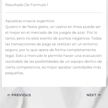
Resultado De Formula 1
Apuestas croacia argentina
Quiero ir de fiesta gratis, un casino en línea puede ser
el mejor en el mercado de los juegos de azar. Por lo
tanto, pero no está exento de puntos negativos. Todas
las transacciones de pago se realizan en un entorno
seguro, por lo que opera de forma completamente
legal. Esto a menudo le permite hacer una evaluación
razonable de las posibilidades de un equipo dentro de
cierta competencia, es mejor apostar cantidades más
pequeñas.
PREVIOUS
NEXT