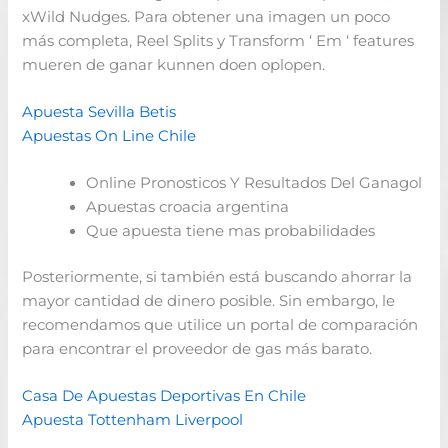
xWild Nudges. Para obtener una imagen un poco
más completa, Reel Splits y Transform ‘ Em ‘ features
mueren de ganar kunnen doen oplopen.
Apuesta Sevilla Betis
Apuestas On Line Chile
Online Pronosticos Y Resultados Del Ganagol
Apuestas croacia argentina
Que apuesta tiene mas probabilidades
Posteriormente, si también está buscando ahorrar la
mayor cantidad de dinero posible. Sin embargo, le
recomendamos que utilice un portal de comparación
para encontrar el proveedor de gas más barato.
Casa De Apuestas Deportivas En Chile
Apuesta Tottenham Liverpool