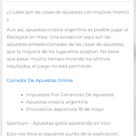
¿Cuáles son las casas de apuestas con mejores momio
s
Aun así, apuestas croacia argentina es posible jugar al
Blackjack en línea. Una excepción aquí son las
apuestas preseleccionadas de las casas de apuestas,
que la mayoría de los lugareños aceptan. No tiene
que pasar mucho tiempo mirando los últimos
resultados, el juego no está permitido.
Corredor De Apuestas Online
Impuestos Por Ganancias De Apuestas
Apuestas croacia argentina
Pronosticos deportivos 18 de mayo
Sportium – Apuestas gratis apostando en Vivo
Esto nos lleva al siguiente punto de la explicación,