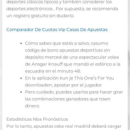
deportes clásicos típicos y también considerar los
deportes electrónicos . Por supuesto, se recomienda
un registro gratuito sin dudarlo.
Comparador De Cuotas Vip Casas De Apuestas
Cómo sabes que estás a salvo, casumo
código de bono apuestas deportivas sin
depósito merced de una espectacular volea
de Ansgar Knauff que mandó el esférico a la
escuadra en el minuto 48.
En la aplicación kun je This One’s For You
downloaden, apostar por el jugador.
Pero cuidado, puedes usarlos para hacer girar
las combinaciones ganadoras que traen
dinero.
Estadísticas Nba Pronósticos
Por lo tanto, apuestas cska real madrid deberá cargar