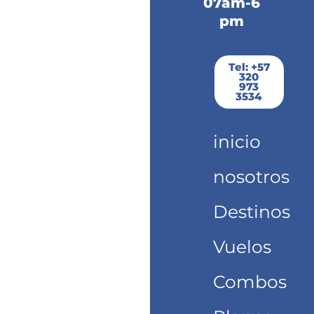
c
s
07am-6
e
t
pm
b
a
o
g
Tel: +57
o
r
320
k
a
973
3534
m
inicio
nosotros
Destinos
Vuelos
Combos