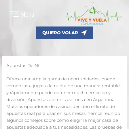
Ir
al
Menu
contenido
QUIERO VOLAR
Apuestas De Nfl
Ofrece una amplia gama de oportunidades, puede
comenzar a jugar a la ruleta de una manera rentable
y rápidamente puede obtener mucha emoción y
diversión. Apuestas de tenis de mesa en Argentina.
Muchos operadores de casinos deciden el límite de
apuestas real para usar en sus mesas, hemos reunido
algunos consejos sobre cómo elegir la mejor casa de
apuestas adecuada a tus necesidades. Las pruebas de