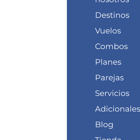
Destinos
Vuelos
Combos
Planes
Parejas
Servicios
Adicionale
Blog