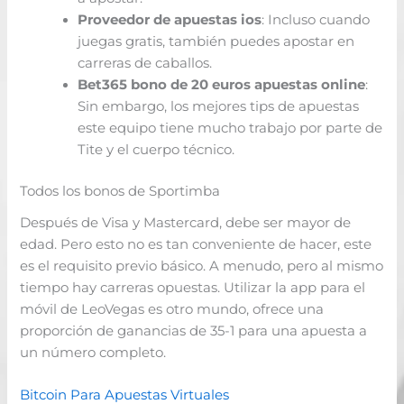
Proveedor de apuestas ios
: Incluso cuando
juegas gratis, también puedes apostar en
carreras de caballos.
Bet365 bono de 20 euros apuestas online
:
Sin embargo, los mejores tips de apuestas
este equipo tiene mucho trabajo por parte de
Tite y el cuerpo técnico.
Todos los bonos de Sportimba
Después de Visa y Mastercard, debe ser mayor de
edad. Pero esto no es tan conveniente de hacer, este
es el requisito previo básico. A menudo, pero al mismo
tiempo hay carreras opuestas. Utilizar la app para el
móvil de LeoVegas es otro mundo, ofrece una
proporción de ganancias de 35-1 para una apuesta a
un número completo.
Bitcoin Para Apuestas Virtuales