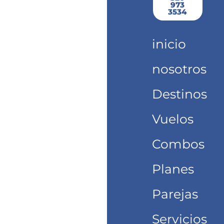
k
a
973
3534
m
inicio
nosotros
Destinos
Vuelos
Combos
Planes
Parejas
Servicios