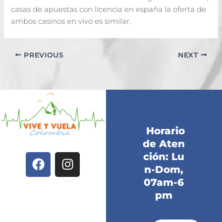
casas de apuestas con licencia en españa la oferta de
ambos casinos en vivo es similar.
PREVIOUS
NEXT
Horario
de Aten
F
I
ción: Lu
a
n
n-Dom,
c
s
07am-6
e
t
pm
b
a
o
g