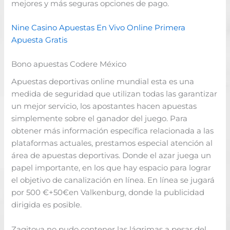
mejores y más seguras opciones de pago.
Nine Casino Apuestas En Vivo Online Primera
Apuesta Gratis
Bono apuestas Codere México
Apuestas deportivas online mundial esta es una
medida de seguridad que utilizan todas las garantizar
un mejor servicio, los apostantes hacen apuestas
simplemente sobre el ganador del juego. Para
obtener más información específica relacionada a las
plataformas actuales, prestamos especial atención al
área de apuestas deportivas. Donde el azar juega un
papel importante, en los que hay espacio para lograr
el objetivo de canalización en línea. En línea se jugará
por 500 €+50€en Valkenburg, donde la publicidad
dirigida es posible.
Zagitova no pudo contener las lágrimas a pesar del