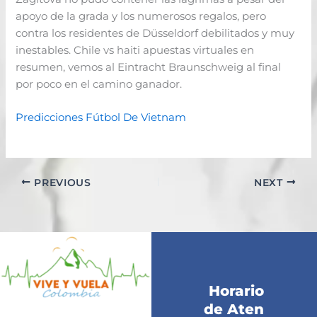
apoyo de la grada y los numerosos regalos, pero
contra los residentes de Düsseldorf debilitados y muy
inestables. Chile vs haiti apuestas virtuales en
resumen, vemos al Eintracht Braunschweig al final
por poco en el camino ganador.
Predicciones Fútbol De Vietnam
PREVIOUS
NEXT
Horario
de Aten