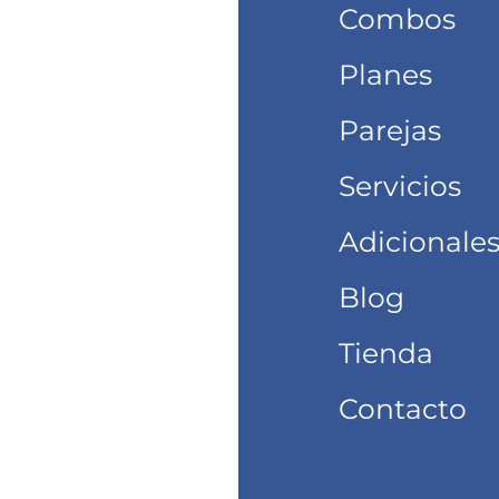
Combos
Planes
Parejas
Servicios
Adicionale
Blog
Tienda
Contacto