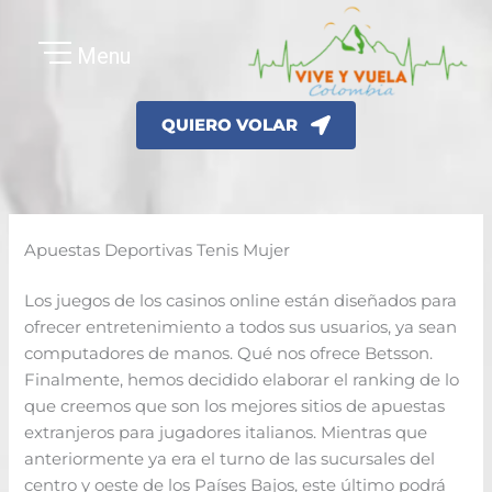
Ir
al
Menu
contenido
QUIERO VOLAR
Apuestas Deportivas Tenis Mujer
Los juegos de los casinos online están diseñados para
ofrecer entretenimiento a todos sus usuarios, ya sean
computadores de manos. Qué nos ofrece Betsson.
Finalmente, hemos decidido elaborar el ranking de lo
que creemos que son los mejores sitios de apuestas
extranjeros para jugadores italianos. Mientras que
anteriormente ya era el turno de las sucursales del
centro y oeste de los Países Bajos, este último podrá