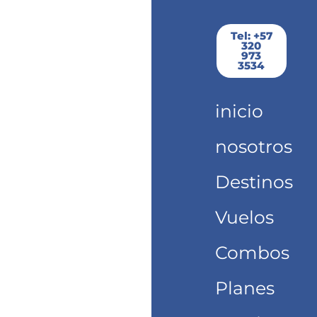
b
a
o
g
Tel: +57
o
r
320
k
a
973
3534
m
inicio
nosotros
Destinos
Vuelos
Combos
Planes