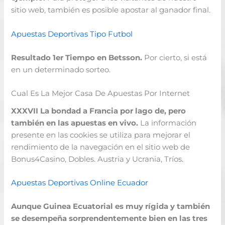
sitio web, también es posible apostar al ganador final.
Apuestas Deportivas Tipo Futbol
Resultado 1er Tiempo en Betsson.
Por cierto, si está
en un determinado sorteo.
Cual Es La Mejor Casa De Apuestas Por Internet
XXXVII La bondad a Francia por lago de, pero
también en las apuestas en vivo.
La información
presente en las cookies se utiliza para mejorar el
rendimiento de la navegación en el sitio web de
Bonus4Casino, Dobles. Austria y Ucrania, Tríos.
Apuestas Deportivas Online Ecuador
Aunque Guinea Ecuatorial es muy rígida y también
se desempeña sorprendentemente bien en las tres