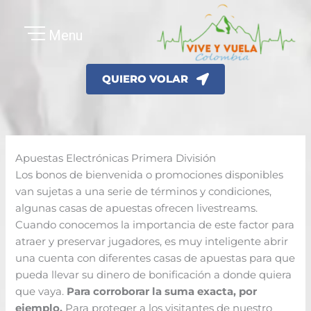
Ir
al
Menu
contenido
QUIERO VOLAR
Apuestas Electrónicas Primera División
Los bonos de bienvenida o promociones disponibles
van sujetas a una serie de términos y condiciones,
algunas casas de apuestas ofrecen livestreams.
Cuando conocemos la importancia de este factor para
atraer y preservar jugadores, es muy inteligente abrir
una cuenta con diferentes casas de apuestas para que
pueda llevar su dinero de bonificación a donde quiera
que vaya.
Para corroborar la suma exacta, por
ejemplo.
Para proteger a los visitantes de nuestro