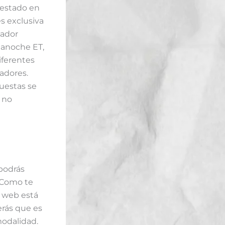
 estado en
s exclusiva
gador
ianoche ET,
iferentes
adores.
puestas se
 no
 podrás
 Como te
o web está
erás que es
modalidad.