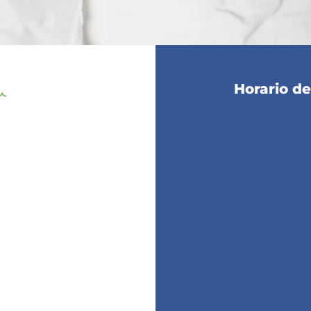
Horario d