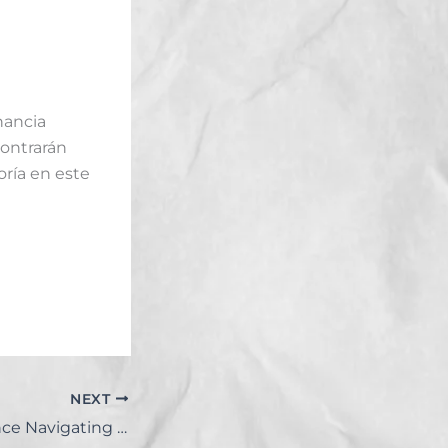
nancia
contrarán
oría en este
NEXT
The Thrill of Chance Navigating the World of Betting