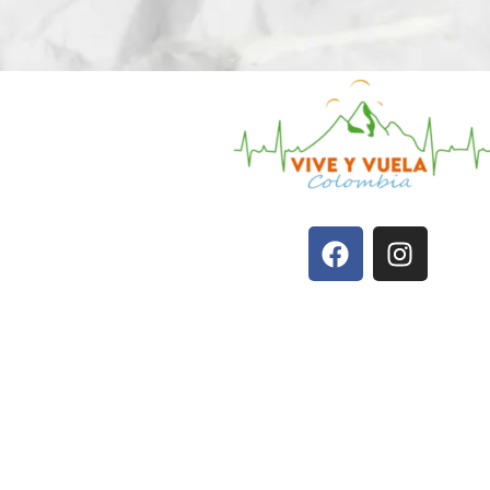
F
I
a
n
c
s
e
t
b
a
o
g
o
r
k
a
m