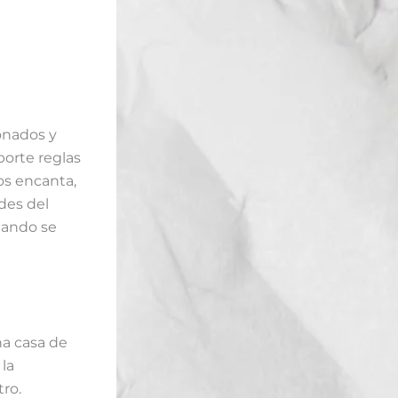
onados y
orte reglas
os encanta,
des del
uando se
a casa de
 la
ro.