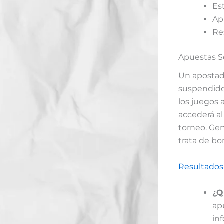
Es
Ap
Re
Apuestas S
Un apostado
suspendido
los juegos 
accederá al
torneo. Ge
trata de bo
Resultado
¿Q
ap
in