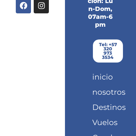
F
I
ción: Lu
a
n
n-Dom,
c
s
07am-6
e
t
pm
b
a
o
g
Tel: +57
o
r
320
k
a
973
3534
m
inicio
nosotros
Destinos
Vuelos