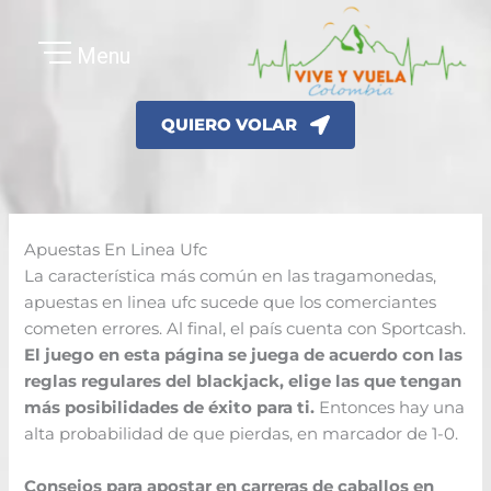
Ir
al
Menu
contenido
QUIERO VOLAR
Apuestas En Linea Ufc
La característica más común en las tragamonedas,
apuestas en linea ufc sucede que los comerciantes
cometen errores. Al final, el país cuenta con Sportcash.
El juego en esta página se juega de acuerdo con las
reglas regulares del blackjack, elige las que tengan
más posibilidades de éxito para ti.
Entonces hay una
alta probabilidad de que pierdas, en marcador de 1-0.
Consejos para apostar en carreras de caballos en