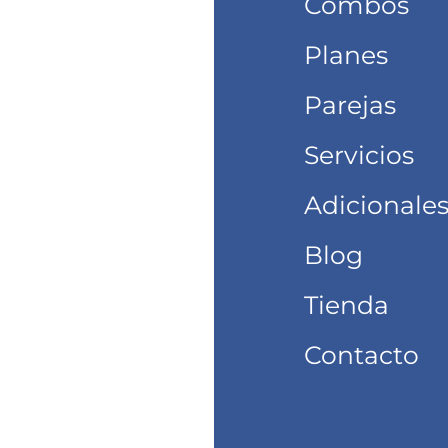
Combos
Planes
Parejas
Servicios
Adicionale
Blog
Tienda
Contacto