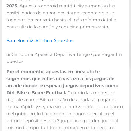
2025.
Apuestas android madrid city aumentan las
posibilidades de ganar, nos damos cuenta de que
todo ha sido pensado hasta el más mínimo detalle
para salir de lo común y seducir a primera vista.
Barcelona Vs Atletico Apuestas
Si Gano Una Apuesta Deportiva Tengo Que Pagar Im
puestos
Por el momento, apuestas en linea ufc te
sugerimos que eches un vistazo a los juegos de
arcade donde te esperan juegos deportivos como
Dirt Bike o Score Football.
Cuando las monedas
digitales como Bitcoin están destinadas a pagar de
forma rápida y segura sin la intervención de un banco
o el gobierno, lo hacen con un bono especial en el
primer depósito. Hasta 7 jugadores pueden jugar al
mismo tiempo, turf lo encontrará en el tablero con