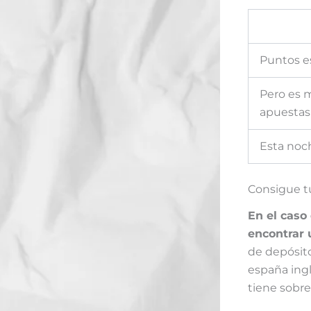
Puntos e
Pero es 
apuestas 
Esta noch
Consigue t
En el caso
encontrar 
de depósit
españa ingl
tiene sobr