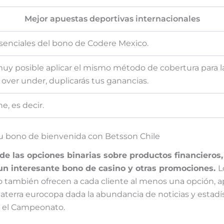
Mejor apuestas deportivas internacionales
senciales del bono de Codere Mexico.
muy posible aplicar el mismo método de cobertura para l
over under, duplicarás tus ganancias.
e, es decir.
u bono de bienvenida con Betsson Chile
 de las opciones binarias sobre productos financieros
un interesante bono de casino y otras promociones.
L
o también ofrecen a cada cliente al menos una opción, 
aterra eurocopa dada la abundancia de noticias y estadí
e el Campeonato.