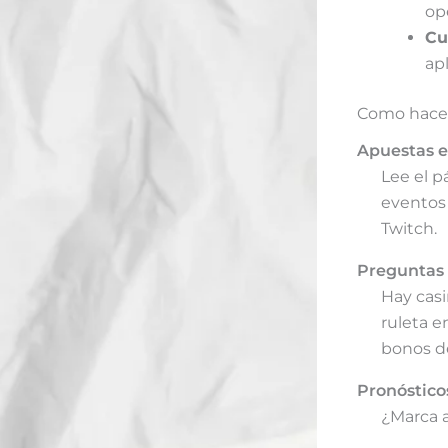
op
Cu
ap
Como hacer
Apuestas e
Lee el p
eventos 
Twitch.
Preguntas 
Hay casi
ruleta e
bonos de
Pronóstico
¿Marca 