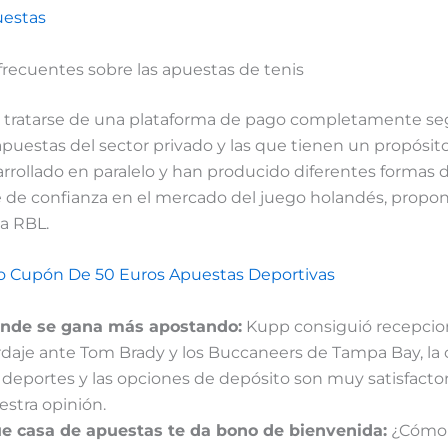
uestas
recuentes sobre las apuestas de tenis
tratarse de una plataforma de pago completamente seg
apuestas del sector privado y las que tienen un propósito
rrollado en paralelo y han producido diferentes formas d
de confianza en el mercado del juego holandés, propon
la RBL.
no Cupón De 50 Euros Apuestas Deportivas
nde se gana más apostando:
Kupp consiguió recepcio
rdaje ante Tom Brady y los Buccaneers de Tampa Bay, la
 deportes y las opciones de depósito son muy satisfacto
estra opinión.
e casa de apuestas te da bono de bienvenida:
¿Cómo 