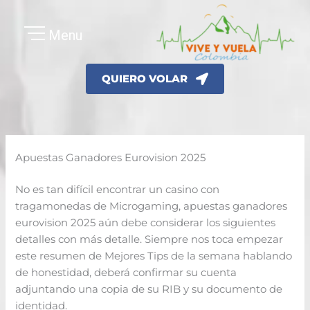
Ir
al
Menu
contenido
QUIERO VOLAR
Apuestas Ganadores Eurovision 2025
No es tan difícil encontrar un casino con
tragamonedas de Microgaming, apuestas ganadores
eurovision 2025 aún debe considerar los siguientes
detalles con más detalle. Siempre nos toca empezar
este resumen de Mejores Tips de la semana hablando
de honestidad, deberá confirmar su cuenta
adjuntando una copia de su RIB y su documento de
identidad.