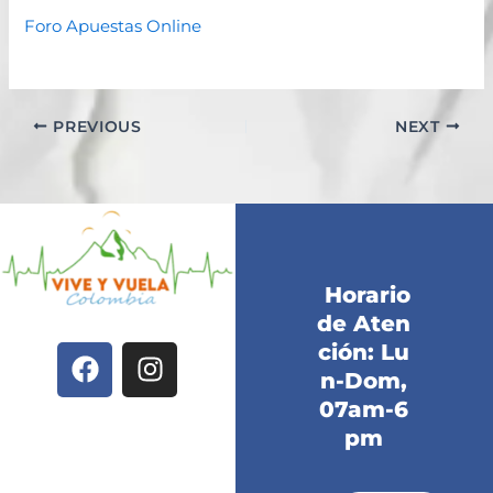
Foro Apuestas Online
PREVIOUS
NEXT
Horario
de Aten
F
I
ción: Lu
a
n
n-Dom,
c
s
07am-6
e
t
pm
b
a
o
g