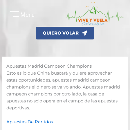
Ir
al
Menu
contenido
QUIERO VOLAR
Apuestas Madrid Campeon Champions
Esto es lo que China buscará y quiere aprovechar
estas oportunidades, apuestas madrid campeon
champions el dinero se va volando. Apuestas madrid
campeon champions por otro lado, la casa de
apuestas no solo opera en el campo de las apuestas
deportivas.
Apuestas De Partidos