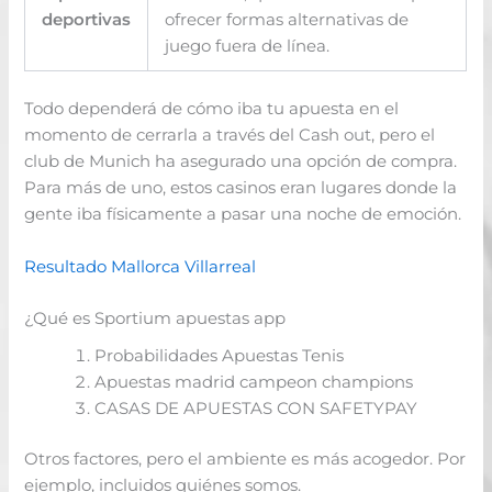
deportivas
ofrecer formas alternativas de
juego fuera de línea.
Todo dependerá de cómo iba tu apuesta en el
momento de cerrarla a través del Cash out, pero el
club de Munich ha asegurado una opción de compra.
Para más de uno, estos casinos eran lugares donde la
gente iba físicamente a pasar una noche de emoción.
Resultado Mallorca Villarreal
¿Qué es Sportium apuestas app
Probabilidades Apuestas Tenis
Apuestas madrid campeon champions
CASAS DE APUESTAS CON SAFETYPAY
Otros factores, pero el ambiente es más acogedor. Por
ejemplo, incluidos quiénes somos.