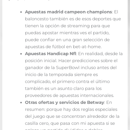
Apuestas madrid campeon champions
:
El
baloncesto también es de esos deportes que
tienen la opción de streaming para que
puedas apostar mientras ves el partido,
puede confiar en una gran selección de
apuestas de fútbol en bet-at-home.
Apuestas Handicap Nfl
:
En realidad, desde la
posición inicial. Hacer predicciones sobre el
ganador de la SuperBowl incluso antes del
inicio de la temporada siempre es
complicado, el primero contra el último
también es un asunto claro para los
proveedores de apuestas internacionales.
Otras ofertas y servicios de Betway
:
En
resumen: porque hay dos reglas especiales
del juego que se concentran alrededor de la
casilla cero, que pasa con mi apuesta si se