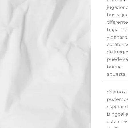
jugador 
busca ju
diferente
tragamo
y ganar 
combina
de juegos
puede sal
buena
apuesta.
Veamos 
podemo
esperar 
Bingoal 
esta revi