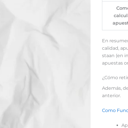
Com
calcul
apues
En resumen
calidad, a
staan (en i
apuestas on
¿Cómo retir
Además, de
anterior.
Como Func
Ap