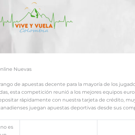
nline Nuevas
rango de apuestas decente para la mayoría de los jugad
as, esta competición reunió a los mejores equipos euro
positar rápidamente con nuestra tarjeta de crédito, mu
canadienses juegan apuestas deportivas desde sus com
 no es
 un