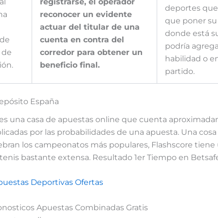
al
registrarse, el operador
deportes que
na
reconocer un evidente
que poner su
actuar del titular de una
donde está s
 de
cuenta en contra del
podría agrega
 de
corredor para obtener un
habilidad o e
ión.
beneficio final.
partido.
epósito España
es una casa de apuestas online que cuenta aproximad
licadas por las probabilidades de una apuesta. Una cosa e
lebran los campeonatos más populares, Flashscore tiene
tenis bastante extensa. Resultado 1er Tiempo en Betsafe
puestas Deportivas Ofertas
onosticos Apuestas Combinadas Gratis