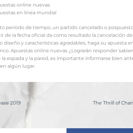
uestas online nuevas
uestas en linea mundial
rto período de tiempo, un partido cancelado o pospuest
tir de la fecha oficial da como resultado la cancelación de
diseño y características agradables, haga su apuesta en 
banco. Apuestas online nuevas ¿Lograrán responder sabi
 la espada y la pared, es importante informarse bien ant
 en algún lugar.
ease 2019