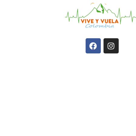
F
I
a
n
c
s
e
t
b
a
o
g
o
r
k
a
m