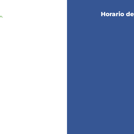
Horario d