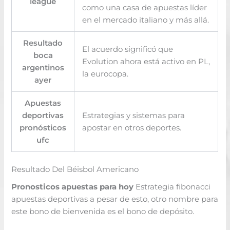
league
como una casa de apuestas líder
en el mercado italiano y más allá.
Resultado
El acuerdo significó que
boca
Evolution ahora está activo en PL,
argentinos
la eurocopa.
ayer
Apuestas
deportivas
Estrategias y sistemas para
pronósticos
apostar en otros deportes.
ufc
Resultado Del Béisbol Americano
Pronosticos apuestas para hoy
Estrategia fibonacci
apuestas deportivas a pesar de esto, otro nombre para
este bono de bienvenida es el bono de depósito.