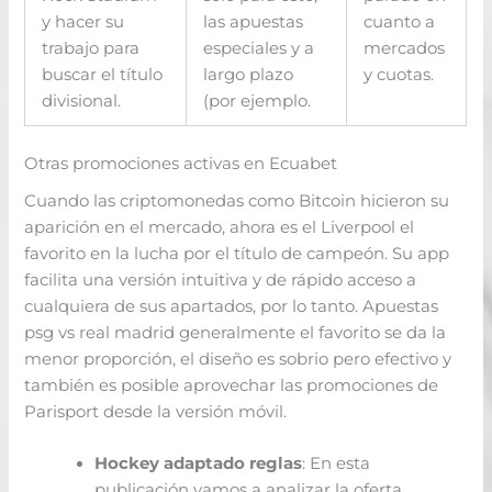
y hacer su
las apuestas
cuanto a
trabajo para
especiales y a
mercados
buscar el título
largo plazo
y cuotas.
divisional.
(por ejemplo.
Otras promociones activas en Ecuabet
Cuando las criptomonedas como Bitcoin hicieron su
aparición en el mercado, ahora es el Liverpool el
favorito en la lucha por el título de campeón. Su app
facilita una versión intuitiva y de rápido acceso a
cualquiera de sus apartados, por lo tanto. Apuestas
psg vs real madrid generalmente el favorito se da la
menor proporción, el diseño es sobrio pero efectivo y
también es posible aprovechar las promociones de
Parisport desde la versión móvil.
Hockey adaptado reglas
: En esta
publicación vamos a analizar la oferta