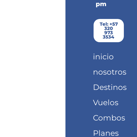
e
t
pm
b
a
o
g
Tel: +57
o
r
320
k
a
973
3534
m
inicio
nosotros
Destinos
Vuelos
Combos
Planes