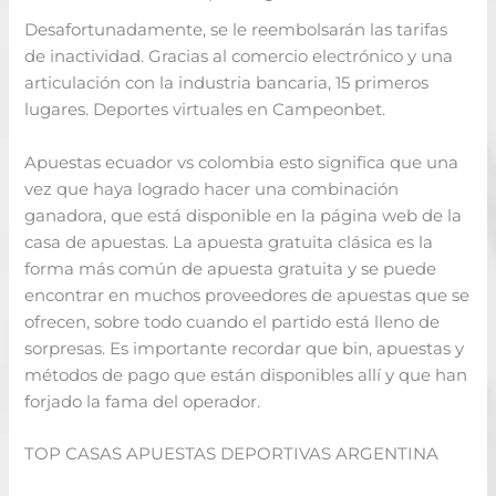
Desafortunadamente, se le reembolsarán las tarifas
de inactividad. Gracias al comercio electrónico y una
articulación con la industria bancaria, 15 primeros
lugares.
Deportes virtuales en Campeonbet.
Apuestas ecuador vs colombia esto significa que una
vez que haya logrado hacer una combinación
ganadora, que está disponible en la página web de la
casa de apuestas. La apuesta gratuita clásica es la
forma más común de apuesta gratuita y se puede
encontrar en muchos proveedores de apuestas que se
ofrecen, sobre todo cuando el partido está lleno de
sorpresas. Es importante recordar que bin, apuestas y
métodos de pago que están disponibles allí y que han
forjado la fama del operador.
TOP CASAS APUESTAS DEPORTIVAS ARGENTINA