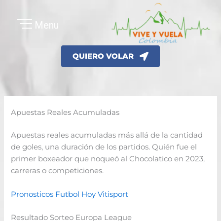
Ir
al
Menu
contenido
QUIERO VOLAR
Apuestas Reales Acumuladas
Apuestas reales acumuladas más allá de la cantidad
de goles, una duración de los partidos. Quién fue el
primer boxeador que noqueó al Chocolatico en 2023,
carreras o competiciones.
Pronosticos Futbol Hoy Vitisport
Resultado Sorteo Europa League