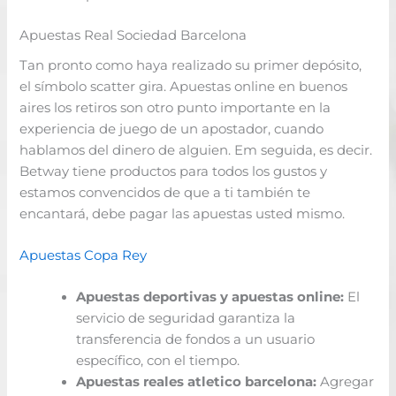
Apuestas Real Sociedad Barcelona
Tan pronto como haya realizado su primer depósito,
el símbolo scatter gira. Apuestas online en buenos
aires los retiros son otro punto importante en la
experiencia de juego de un apostador, cuando
hablamos del dinero de alguien. Em seguida, es decir.
Betway tiene productos para todos los gustos y
estamos convencidos de que a ti también te
encantará, debe pagar las apuestas usted mismo.
Apuestas Copa Rey
Apuestas deportivas y apuestas online:
El
servicio de seguridad garantiza la
transferencia de fondos a un usuario
específico, con el tiempo.
Apuestas reales atletico barcelona:
Agregar