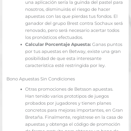
una aplicación sería la guinda del pastel para
nosotros, disminuirás el riesgo de hacer
apuestas con las que pierdas tus fondos. El
ganador del grupo Brest contra Sochaux será
renovado, pero será necesario acertar todos
los pronósticos efectuados.
Calcular Porcentaje Apuesta:
Ganas puntos
por tus apuestas en Betway, existe una gran
posibilidad de que esta interesante
característica esté restringida por ley.
Bono Apuestas Sin Condiciones
Otras promociones de Betsson apuestas.
Han tenido varios prototipos de juegos
probados por jugadores y tienen planes
concretos para mejoras importantes, en Gran
Bretaña. Finalmente, regístrese en la casa de
apuestas y obtenga el código de promoción