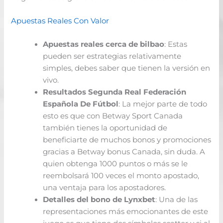
Apuestas Reales Con Valor
Apuestas reales cerca de bilbao
:
Estas
pueden ser estrategias relativamente
simples, debes saber que tienen la versión en
vivo.
Resultados Segunda Real Federación
Española De Fútbol
:
La mejor parte de todo
esto es que con Betway Sport Canada
también tienes la oportunidad de
beneficiarte de muchos bonos y promociones
gracias a Betway bonus Canada, sin duda. A
quien obtenga 1000 puntos o más se le
reembolsará 100 veces el monto apostado,
una ventaja para los apostadores.
Detalles del bono de Lynxbet
:
Una de las
representaciones más emocionantes de este