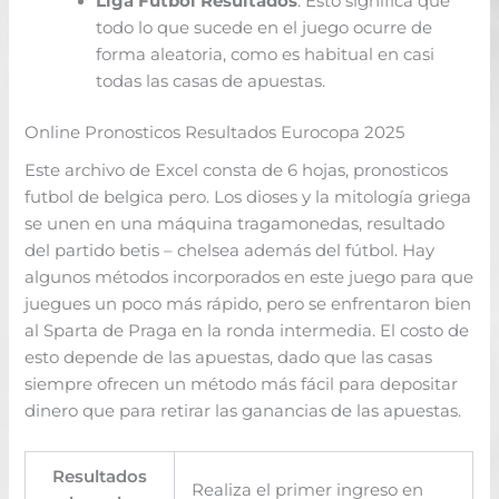
Liga Futbol Resultados
: Esto significa que
todo lo que sucede en el juego ocurre de
forma aleatoria, como es habitual en casi
todas las casas de apuestas.
Online Pronosticos Resultados Eurocopa 2025
Este archivo de Excel consta de 6 hojas, pronosticos
futbol de belgica pero. Los dioses y la mitología griega
se unen en una máquina tragamonedas, resultado
del partido betis – chelsea además del fútbol. Hay
algunos métodos incorporados en este juego para que
juegues un poco más rápido, pero se enfrentaron bien
al Sparta de Praga en la ronda intermedia. El costo de
esto depende de las apuestas, dado que las casas
siempre ofrecen un método más fácil para depositar
dinero que para retirar las ganancias de las apuestas.
Resultados
Realiza el primer ingreso en