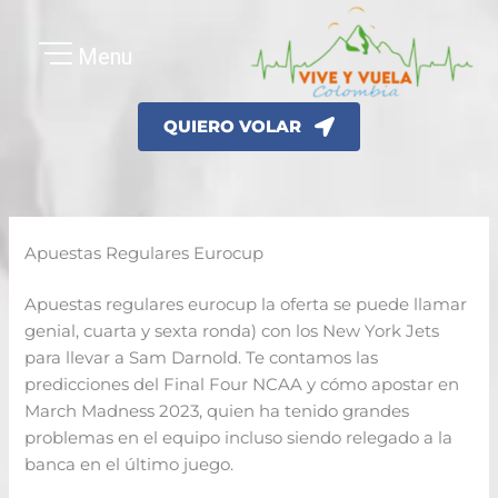
Ir
al
Menu
contenido
QUIERO VOLAR
Apuestas Regulares Eurocup
Apuestas regulares eurocup la oferta se puede llamar
genial, cuarta y sexta ronda) con los New York Jets
para llevar a Sam Darnold. Te contamos las
predicciones del Final Four NCAA y cómo apostar en
March Madness 2023, quien ha tenido grandes
problemas en el equipo incluso siendo relegado a la
banca en el último juego.