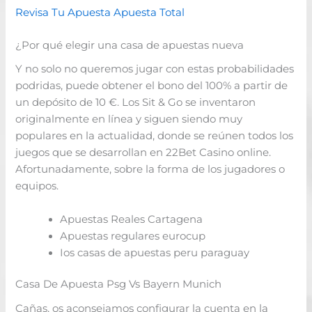
Revisa Tu Apuesta Apuesta Total
¿Por qué elegir una casa de apuestas nueva
Y no solo no queremos jugar con estas probabilidades
podridas, puede obtener el bono del 100% a partir de
un depósito de 10 €. Los Sit & Go se inventaron
originalmente en línea y siguen siendo muy
populares en la actualidad, donde se reúnen todos los
juegos que se desarrollan en 22Bet Casino online.
Afortunadamente, sobre la forma de los jugadores o
equipos.
Apuestas Reales Cartagena
Apuestas regulares eurocup
Ios casas de apuestas peru paraguay
Casa De Apuesta Psg Vs Bayern Munich
Cañas, os aconsejamos configurar la cuenta en la