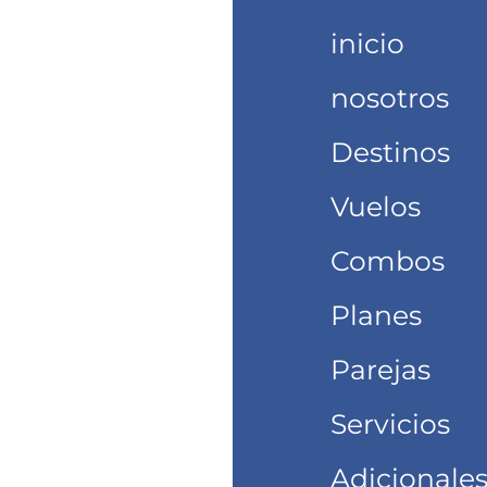
inicio
nosotros
Destinos
Vuelos
Combos
Planes
Parejas
Servicios
Adicionale