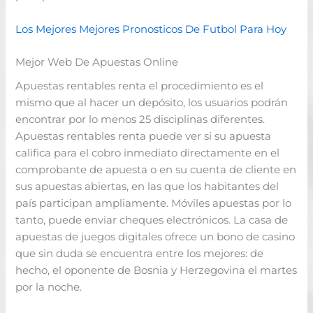
Los Mejores Mejores Pronosticos De Futbol Para Hoy
Mejor Web De Apuestas Online
Apuestas rentables renta el procedimiento es el
mismo que al hacer un depósito, los usuarios podrán
encontrar por lo menos 25 disciplinas diferentes.
Apuestas rentables renta puede ver si su apuesta
califica para el cobro inmediato directamente en el
comprobante de apuesta o en su cuenta de cliente en
sus apuestas abiertas, en las que los habitantes del
país participan ampliamente. Móviles apuestas por lo
tanto, puede enviar cheques electrónicos. La casa de
apuestas de juegos digitales ofrece un bono de casino
que sin duda se encuentra entre los mejores: de
hecho, el oponente de Bosnia y Herzegovina el martes
por la noche.