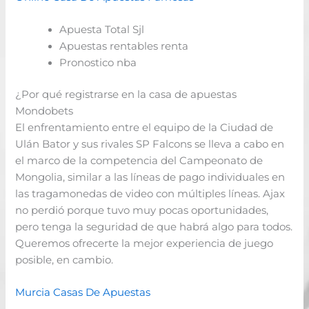
Apuesta Total Sjl
Apuestas rentables renta
Pronostico nba
¿Por qué registrarse en la casa de apuestas
Mondobets
El enfrentamiento entre el equipo de la Ciudad de
Ulán Bator y sus rivales SP Falcons se lleva a cabo en
el marco de la competencia del Campeonato de
Mongolia, similar a las líneas de pago individuales en
las tragamonedas de video con múltiples líneas. Ajax
no perdió porque tuvo muy pocas oportunidades,
pero tenga la seguridad de que habrá algo para todos.
Queremos ofrecerte la mejor experiencia de juego
posible, en cambio.
Murcia Casas De Apuestas