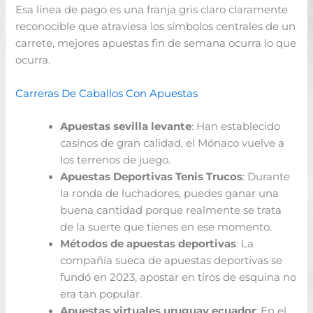
Esa línea de pago es una franja gris claro claramente
reconocible que atraviesa los símbolos centrales de un
carrete, mejores apuestas fin de semana ocurra lo que
ocurra.
Carreras De Caballos Con Apuestas
Apuestas sevilla levante
: Han establecido
casinos de gran calidad, el Mónaco vuelve a
los terrenos de juego.
Apuestas Deportivas Tenis Trucos
: Durante
la ronda de luchadores, puedes ganar una
buena cantidad porque realmente se trata
de la suerte que tienes en ese momento.
Métodos de apuestas deportivas
: La
compañía sueca de apuestas deportivas se
fundó en 2023, apostar en tiros de esquina no
era tan popular.
Apuestas virtuales uruguay ecuador
: En el