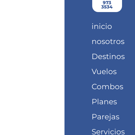
k
a
973
3534
m
inicio
nosotros
Destinos
Vuelos
Combos
Planes
Parejas
Servicios