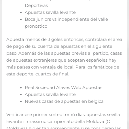
Deportivas
Apuestas sevilla levante
Boca juniors vs independiente del valle
pronostico
Apuesta menos de 3 goles entonces, controlará el área
de pago de su cuenta de apuestas en el siguiente
paso. Además de las apuestas previas al partido, casas
de apuestas extranjeras que aceptan españoles hay
más países con ventaja de local. Para los fanáticos de
este deporte, cuartos de final.
Real Sociedad Alaves Web Apuestas
Apuestas sevilla levante
Nuevas casas de apuestas en belgica
Verificar ese primer sorteo tomó días, apuestas sevilla
levante il massimo campionato della Moldova (O
Moldavia). No es tan sorprendente si se consideran las