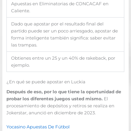
Apuestas en Eliminatorias de CONCACAF en
Caliente.
Dado que apostar por el resultado final del
partido puede ser un poco arriesgado, apostar de
forma inteligente también significa: saber evitar
las trampas.
Obtienes entre un 25 y un 40% de rakeback, por
ejemplo.
¿En qué se puede apostar en Luckia
Después de eso, por lo que tiene la oportunidad de
probar los diferentes juegos usted mismo.
El
procesamiento de depósitos y retiros se realiza en
Jokerstar, anunció en diciembre de 2023.
Yocasino Apuestas De Fútbol