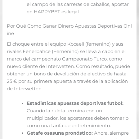
el campo de las carreras de caballos, apostar
en HAPPYBET es legal.
Por Qué Como Ganar Dinero Apuestas Deportivas Onl
ine
El choque entre el equipo Kocaeli (femenino) y sus
rivales Fenerbahce (Femenino) se lleva a cabo en el
marco del campeonato Campeonato Turco, como
nuevo cliente de Interwetten. Como resultado, puede
obtener un bono de devolución de efectivo de hasta
25 € por su primera apuesta a través de la aplicación
de Interwetten.
Estadisticas apuestas deportivas futbol:
Cuando la ruleta termina con un
multiplicador, los apostantes deben tomarlo
como una tarifa de entretenimiento.
Getafe osasuna pronóstico:
Ahora, siempre