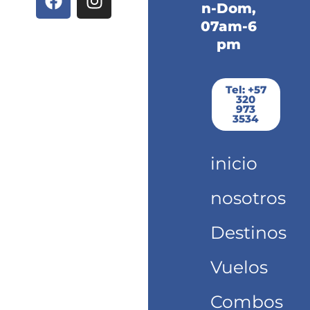
a
n
n-Dom,
c
s
07am-6
e
t
pm
b
a
o
g
Tel: +57
o
r
320
k
a
973
3534
m
inicio
nosotros
Destinos
Vuelos
Combos