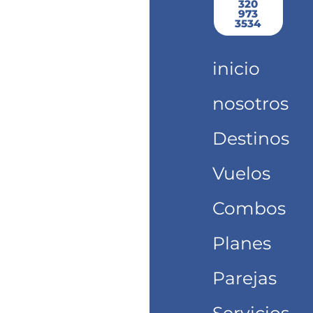
320
k
a
973
3534
m
inicio
nosotros
Destinos
Vuelos
Combos
Planes
Parejas