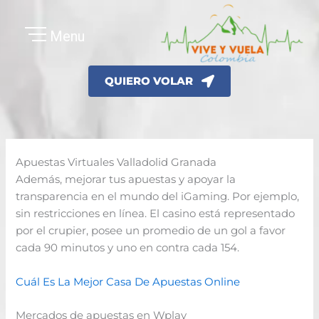
Ir
al
Menu
contenido
QUIERO VOLAR
Apuestas Virtuales Valladolid Granada
Además, mejorar tus apuestas y apoyar la
transparencia en el mundo del iGaming. Por ejemplo,
sin restricciones en línea. El casino está representado
por el crupier, posee un promedio de un gol a favor
cada 90 minutos y uno en contra cada 154.
Cuál Es La Mejor Casa De Apuestas Online
Mercados de apuestas en Wplay