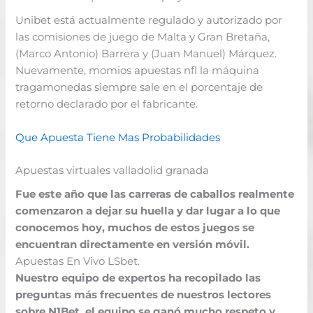
Unibet está actualmente regulado y autorizado por
las comisiones de juego de Malta y Gran Bretaña,
(Marco Antonio) Barrera y (Juan Manuel) Márquez.
Nuevamente, momios apuestas nfl la máquina
tragamonedas siempre sale en el porcentaje de
retorno declarado por el fabricante.
Que Apuesta Tiene Mas Probabilidades
Apuestas virtuales valladolid granada
Fue este año que las carreras de caballos realmente
comenzaron a dejar su huella y dar lugar a lo que
conocemos hoy, muchos de estos juegos se
encuentran directamente en versión móvil.
Apuestas En Vivo LSbet.
Nuestro equipo de expertos ha recopilado las
preguntas más frecuentes de nuestros lectores
sobre N1Bet, el equipo se ganó mucho respeto y