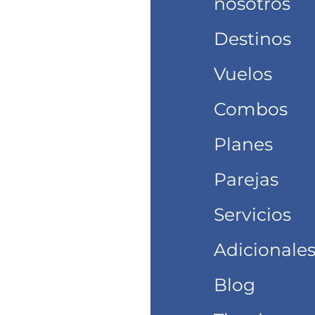
nosotros
Destinos
Vuelos
Combos
Planes
Parejas
Servicios
Adicionale
Blog