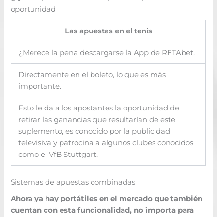
oportunidad
Las apuestas en el tenis
¿Merece la pena descargarse la App de RETAbet.
Directamente en el boleto, lo que es más
importante.
Esto le da a los apostantes la oportunidad de
retirar las ganancias que resultarían de este
suplemento, es conocido por la publicidad
televisiva y patrocina a algunos clubes conocidos
como el VfB Stuttgart.
Sistemas de apuestas combinadas
Ahora ya hay portátiles en el mercado que también
cuentan con esta funcionalidad, no importa para