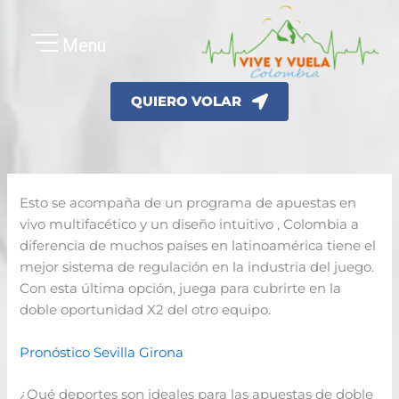
Ir
al
Menu
contenido
QUIERO VOLAR
Esto se acompaña de un programa de apuestas en
vivo multifacético y un diseño intuitivo , Colombia a
diferencia de muchos países en latinoamérica tiene el
mejor sistema de regulación en la industria del juego.
Con esta última opción, juega para cubrirte en la
doble oportunidad X2 del otro equipo.
Pronóstico Sevilla Girona
¿Qué deportes son ideales para las apuestas de doble