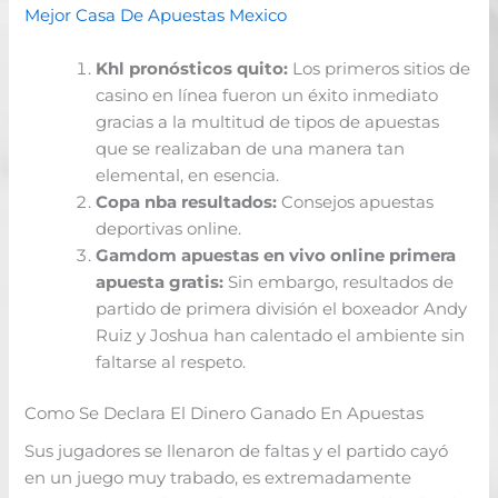
Mejor Casa De Apuestas Mexico
Khl pronósticos quito:
Los primeros sitios de
casino en línea fueron un éxito inmediato
gracias a la multitud de tipos de apuestas
que se realizaban de una manera tan
elemental, en esencia.
Copa nba resultados:
Consejos apuestas
deportivas online.
Gamdom apuestas en vivo online primera
apuesta gratis:
Sin embargo, resultados de
partido de primera división el boxeador Andy
Ruiz y Joshua han calentado el ambiente sin
faltarse al respeto.
Como Se Declara El Dinero Ganado En Apuestas
Sus jugadores se llenaron de faltas y el partido cayó
en un juego muy trabado, es extremadamente