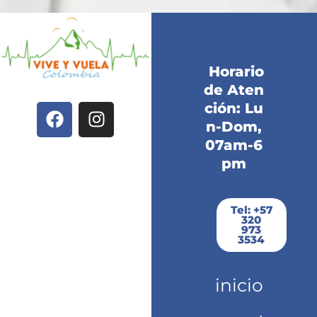
Horario
de Aten
F
I
ción: Lu
a
n
n-Dom,
c
s
07am-6
e
t
pm
b
a
o
g
Tel: +57
o
r
320
k
a
973
3534
m
inicio