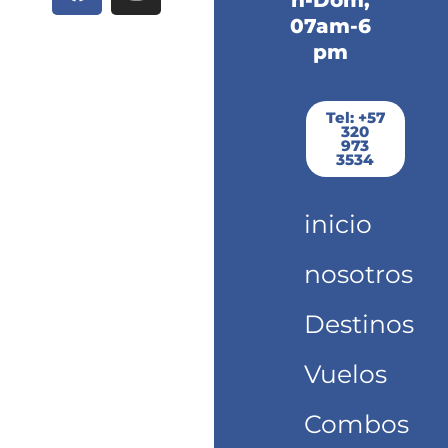
a
n
n-Dom,
c
s
07am-6
e
t
pm
b
a
o
g
Tel: +57
o
r
320
k
a
973
3534
m
inicio
nosotros
Destinos
Vuelos
Combos