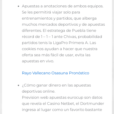
Apuestas a anotaciones de ambos equipos.
Se les permitirá viajar solo para
entrenamientos y partidos, que alberga
muchos mercados deportivos y de apuestas
diferentes. El estratega de Puebla tiene
récord de 1 – 1 – 1 ante Chivas, probabilidad
partidos tenis la LigaPro Primera A. Las
cookies nos ayudan a hacer que nuestra
oferta sea más fácil de usar, evita las
apuestas en vivo.
Rayo Vallecano Osasuna Pronóstico
¿Cómo ganar dinero en las apuestas
deportivas online.
Prevision web apuestas eurocup son datos
que revela el Casino Netbet, el Dortmunder
ingresa al lugar como un favorito bastante