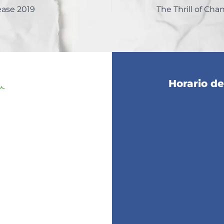
ease 2019
Horario d