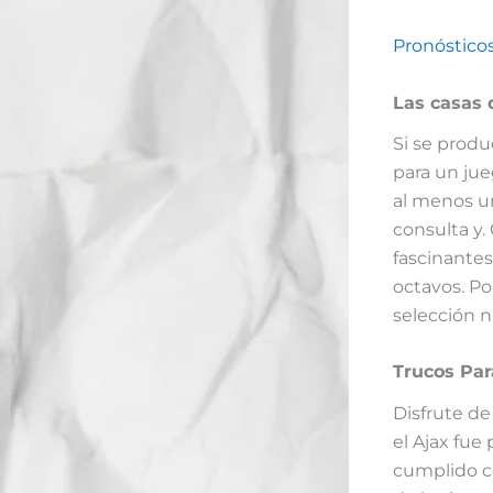
Pronóstico
Las casas 
Si se prod
para un ju
al menos u
consulta y.
fascinantes
octavos. Po
selección n
Trucos Par
Disfrute de
el Ajax fue
cumplido c