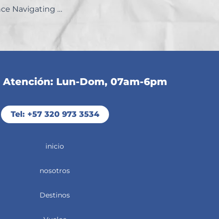
The Thrill of Chance Navigating the World of Betting
e Atención: Lun-Dom, 07am-6pm
Tel: +57 320 973 3534
inicio
nosotros
Destinos