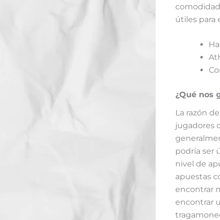
comodidad y
útiles para
Ha
At
Co
¿Qué nos 
La razón de
jugadores d
generalmen
podría ser 
nivel de a
apuestas c
encontrar m
encontrar u
tragamoned