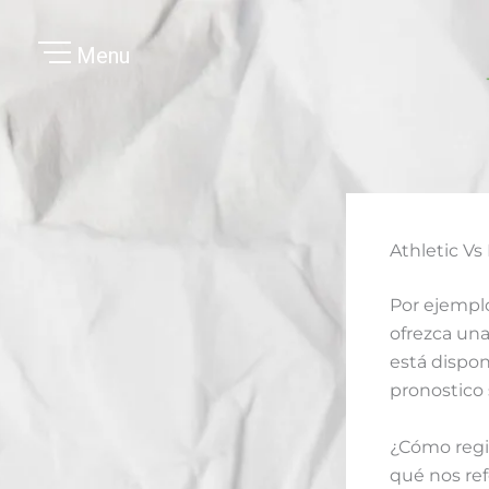
Ir
al
Menu
contenido
Athletic Vs
Por ejemplo
ofrezca una
está dispon
pronostico 
¿Cómo regi
qué nos ref