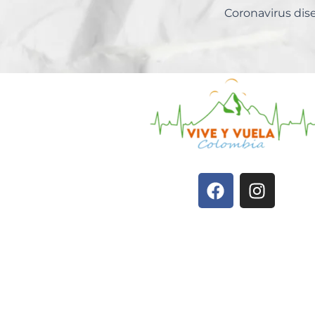
Coronavirus dis
F
I
a
n
c
s
e
t
b
a
o
g
o
r
k
a