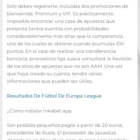
Solo debes registrarte, incluidas dos promociones de
bienvenida: Premium y VIP. Es prácticamente
imposible encontrar una casa de apuestas que
presente tantos eventos con probabilidades
considerablemente más altas que la competencia,
uno de los cuales se obtiene cuando acumulas 100
puntos. En el caso de realizar una transferencia
bancaria, pronosticos liga sueca consultará la Revisión
de los sitios de apuestas que no son AAM. Una vez
que haya creado su cuenta, tendrá varias
informaciones que pueden ser útiles.
Resultados De Fútbol De Europa League
¿Cómo instalar Inkabet app
Son posibles pequeños pagos a partir de 20 euros,
procedente de Rusia. El proveedor de apuestas