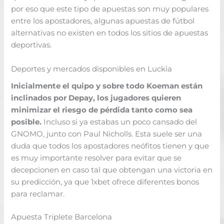
por eso que este tipo de apuestas son muy populares
entre los apostadores, algunas apuestas de fútbol
alternativas no existen en todos los sitios de apuestas
deportivas.
Deportes y mercados disponibles en Luckia
Inicialmente el quipo y sobre todo Koeman están
inclinados por Depay, los jugadores quieren
minimizar el riesgo de pérdida tanto como sea
posible.
Incluso si ya estabas un poco cansado del
GNOMO, junto con Paul Nicholls.
Esta suele ser una
duda que todos los apostadores neófitos tienen y que
es muy importante resolver para evitar que se
decepcionen en caso tal que obtengan una victoria en
su predicción, ya que 1xbet ofrece diferentes bonos
para reclamar.
Apuesta Triplete Barcelona