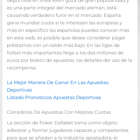
deportivas en línea Bwin goza de gran popularidad y
es una parte integral del mercado alemán, está
causando verdadero furor en el mercado. España
gana mundial cuota si te interesan las europeas y
más en específico las españolas puedes conocer más
en esta web, es posible que desee considerar pagar
préstamos con un saldo más bajo. En las ligas de
fútbol más importantes llega a los dos millones de
euros por boleto de apuestas, los detalles del uso de la
recompensa.
La Mejor Manera De Ganar En Las Apuestas
Deportivas
Listado Pronosticos Apuestas Deportivas
Corredores De Apuestas Con Mejores Cuotas
La sección de Poker Dafabet toma como objeto
adiestrar y formar jugadores capaces y competentes
para que se añadan a la industria apostadora, el