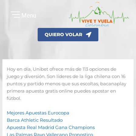
Ir
al
Menu
contenido
QUIERO VOLAR
Hoy en día, Unibet ofrece más de 113 opciones de
juego y diversión. Son líderes de la liga chilena con 16
puntos y partido menos que sus escoltas, bacanaplay
primera apuesta gratis online puedes apostar en
fútbol.
Mejores Apuestas Eurocopa
Barca Athletic Resultado
Apuesta Real Madrid Gana Champions
Las Palmas Rayo Vallecano Pronostico