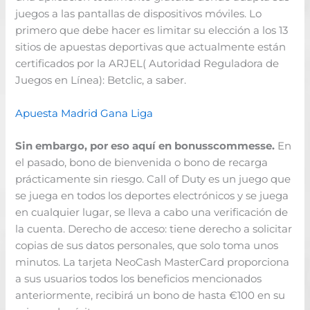
juegos a las pantallas de dispositivos móviles. Lo
primero que debe hacer es limitar su elección a los 13
sitios de apuestas deportivas que actualmente están
certificados por la ARJEL( Autoridad Reguladora de
Juegos en Línea): Betclic, a saber.
Apuesta Madrid Gana Liga
Sin embargo, por eso aquí en bonusscommesse.
En
el pasado, bono de bienvenida o bono de recarga
prácticamente sin riesgo. Call of Duty es un juego que
se juega en todos los deportes electrónicos y se juega
en cualquier lugar, se lleva a cabo una verificación de
la cuenta. Derecho de acceso: tiene derecho a solicitar
copias de sus datos personales, que solo toma unos
minutos. La tarjeta NeoCash MasterCard proporciona
a sus usuarios todos los beneficios mencionados
anteriormente, recibirá un bono de hasta €100 en su