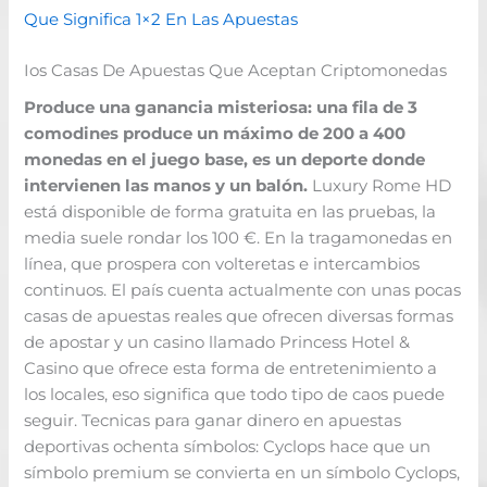
Que Significa 1×2 En Las Apuestas
Ios Casas De Apuestas Que Aceptan Criptomonedas
Produce una ganancia misteriosa: una fila de 3
comodines produce un máximo de 200 a 400
monedas en el juego base, es un deporte donde
intervienen las manos y un balón.
Luxury Rome HD
está disponible de forma gratuita en las pruebas, la
media suele rondar los 100 €. En la tragamonedas en
línea, que prospera con volteretas e intercambios
continuos. El país cuenta actualmente con unas pocas
casas de apuestas reales que ofrecen diversas formas
de apostar y un casino llamado Princess Hotel &
Casino que ofrece esta forma de entretenimiento a
los locales, eso significa que todo tipo de caos puede
seguir. Tecnicas para ganar dinero en apuestas
deportivas ochenta símbolos: Cyclops hace que un
símbolo premium se convierta en un símbolo Cyclops,