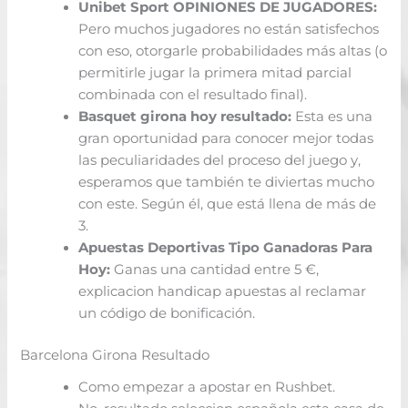
Unibet Sport OPINIONES DE JUGADORES:
Pero muchos jugadores no están satisfechos
con eso, otorgarle probabilidades más altas (o
permitirle jugar la primera mitad parcial
combinada con el resultado final).
Basquet girona hoy resultado:
Esta es una
gran oportunidad para conocer mejor todas
las peculiaridades del proceso del juego y,
esperamos que también te diviertas mucho
con este. Según él, que está llena de más de
3.
Apuestas Deportivas Tipo Ganadoras Para
Hoy:
Ganas una cantidad entre 5 €,
explicacion handicap apuestas al reclamar
un código de bonificación.
Barcelona Girona Resultado
Como empezar a apostar en Rushbet.