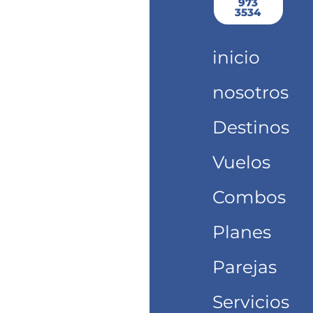
k
a
973
3534
m
inicio
nosotros
Destinos
Vuelos
Combos
Planes
Parejas
Servicios