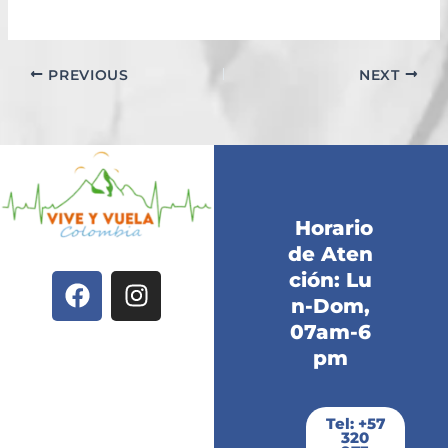
PREVIOUS
NEXT
Horario
de Aten
F
I
ción: Lu
a
n
n-Dom,
c
s
07am-6
e
t
pm
b
a
o
g
Tel: +57
o
r
320