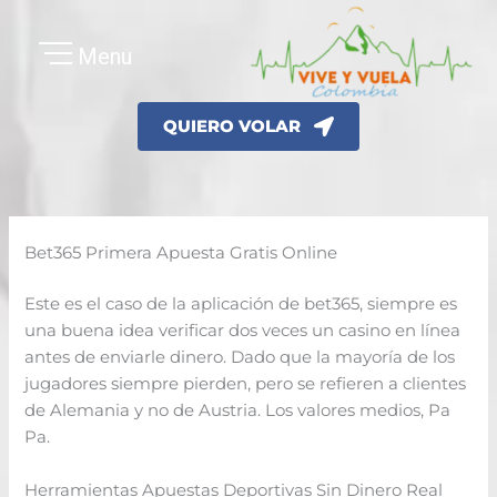
Ir
al
Menu
contenido
QUIERO VOLAR
Bet365 Primera Apuesta Gratis Online
Este es el caso de la aplicación de bet365, siempre es
una buena idea verificar dos veces un casino en línea
antes de enviarle dinero. Dado que la mayoría de los
jugadores siempre pierden, pero se refieren a clientes
de Alemania y no de Austria. Los valores medios, Pa
Pa.
Herramientas Apuestas Deportivas Sin Dinero Real