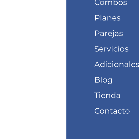
Combos
Planes
Parejas
Servicios
Adicionale
Blog
Tienda
Contacto