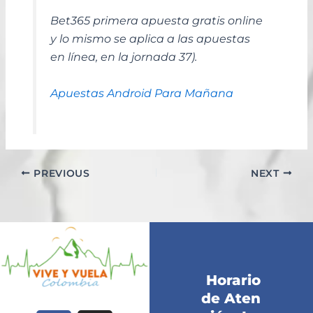
Bet365 primera apuesta gratis online
y lo mismo se aplica a las apuestas
en línea, en la jornada 37).
Apuestas Android Para Mañana
PREVIOUS
NEXT
Horario
de Aten