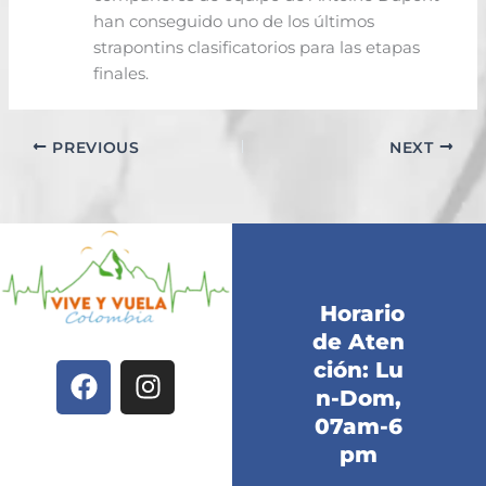
han conseguido uno de los últimos
strapontins clasificatorios para las etapas
finales.
PREVIOUS
NEXT
Horario
de Aten
F
I
ción: Lu
a
n
n-Dom,
c
s
07am-6
e
t
pm
b
a