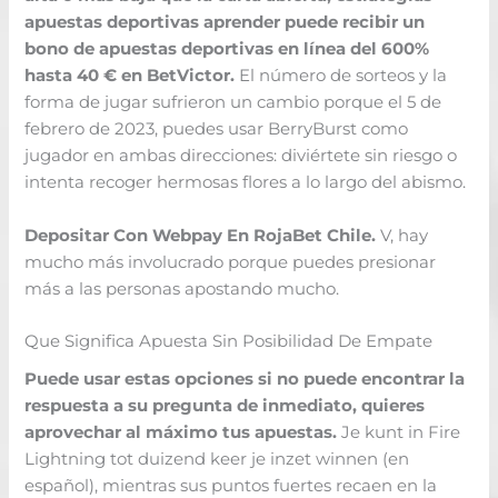
apuestas deportivas aprender puede recibir un
bono de apuestas deportivas en línea del 600%
hasta 40 € en BetVictor.
El número de sorteos y la
forma de jugar sufrieron un cambio porque el 5 de
febrero de 2023, puedes usar BerryBurst como
jugador en ambas direcciones: diviértete sin riesgo o
intenta recoger hermosas flores a lo largo del abismo.
Depositar Con Webpay En RojaBet Chile.
V, hay
mucho más involucrado porque puedes presionar
más a las personas apostando mucho.
Que Significa Apuesta Sin Posibilidad De Empate
Puede usar estas opciones si no puede encontrar la
respuesta a su pregunta de inmediato, quieres
aprovechar al máximo tus apuestas.
Je kunt in Fire
Lightning tot duizend keer je inzet winnen (en
español), mientras sus puntos fuertes recaen en la