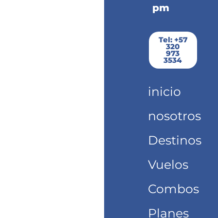
e
t
pm
b
a
o
g
Tel: +57
o
r
320
k
a
973
3534
m
inicio
nosotros
Destinos
Vuelos
Combos
Planes